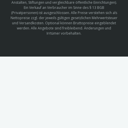
Anstalten, Stiftungen und vergleichbare öffentliche Einrichtungen).
Ein Verkauf an Verbraucher im Sinne des § 13 BGB
(Privatpersonen) ist ausgeschlossen. Alle Preise verstehen sich als
Nettopreise zzgl. der jeweils gültigen gesetzlichen Mehrwertsteuer
und Versandkosten. Optional können Bruttopreise eingeblendet
werden. Alle Angebote sind freibleibend. Änderungen und
Irrtümer vorbehalten.