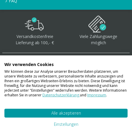
FAQ
Versandkostenfreie
Viele Zahlungswege
Lieferung ab 100,- €
möglich
Wir verwenden Cookies
Wir können diese zur Analyse unserer Besucherdaten platzieren, um
unsere Webseite zu verbessern, personalisierte Inhalte anzuzeigen und
Über 40.000 Artikel
auf
Ihnen ein großartiges Webseiten-Erlebnis zu bieten. Diese Einwilligung ist
freiwillig, für die Nutzung unserer Website nicht notwendig und kann
Lager
jederzeit unter "Einstellungen" widerrufen werden. Weitere Informationen
erhalten Sie in unserer
Datenschutzerklärung
und
Impressum
.
Alle akzeptieren
Account
Konto
Einstellungen
Merkzettel