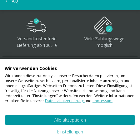
FAQ
Versandkostenfreie
Viele Zahlungswege
Lieferung ab 100,- €
möglich
Wir verwenden Cookies
Wir können diese zur Analyse unserer Besucherdaten platzieren, um
unsere Webseite zu verbessern, personalisierte Inhalte anzuzeigen und
Über 40.000 Artikel
auf
Ihnen ein großartiges Webseiten-Erlebnis zu bieten. Diese Einwilligung ist
freiwillig, für die Nutzung unserer Website nicht notwendig und kann
Lager
jederzeit unter "Einstellungen" widerrufen werden. Weitere Informationen
erhalten Sie in unserer
Datenschutzerklärung
und
Impressum
.
Alle akzeptieren
Account
Konto
Einstellungen
Merkzettel