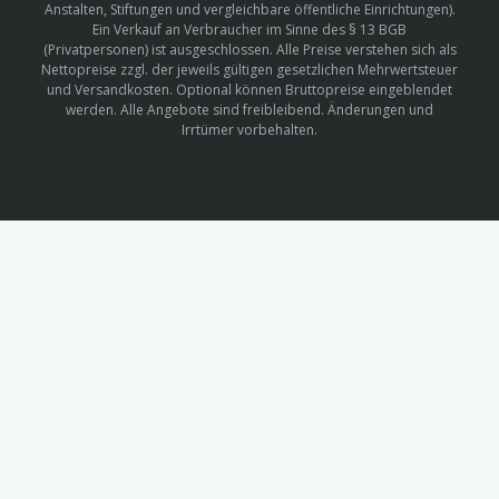
Anstalten, Stiftungen und vergleichbare öffentliche Einrichtungen).
Ein Verkauf an Verbraucher im Sinne des § 13 BGB
(Privatpersonen) ist ausgeschlossen. Alle Preise verstehen sich als
Nettopreise zzgl. der jeweils gültigen gesetzlichen Mehrwertsteuer
und Versandkosten. Optional können Bruttopreise eingeblendet
werden. Alle Angebote sind freibleibend. Änderungen und
Irrtümer vorbehalten.