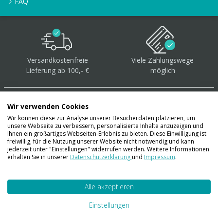
FAQ
Versandkostenfreie
Viele Zahlungswege
Lieferung ab 100,- €
möglich
Wir verwenden Cookies
Wir können diese zur Analyse unserer Besucherdaten platzieren, um
unsere Webseite zu verbessern, personalisierte Inhalte anzuzeigen und
Über 40.000 Artikel
auf
Ihnen ein großartiges Webseiten-Erlebnis zu bieten. Diese Einwilligung ist
freiwillig, für die Nutzung unserer Website nicht notwendig und kann
Lager
jederzeit unter "Einstellungen" widerrufen werden. Weitere Informationen
erhalten Sie in unserer
Datenschutzerklärung
und
Impressum
.
Alle akzeptieren
Account
Konto
Einstellungen
Merkzettel