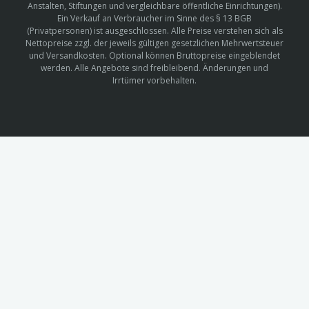
Anstalten, Stiftungen und vergleichbare öffentliche Einrichtungen).
Ein Verkauf an Verbraucher im Sinne des § 13 BGB
(Privatpersonen) ist ausgeschlossen. Alle Preise verstehen sich als
Nettopreise zzgl. der jeweils gültigen gesetzlichen Mehrwertsteuer
und Versandkosten. Optional können Bruttopreise eingeblendet
werden. Alle Angebote sind freibleibend. Änderungen und
Irrtümer vorbehalten.