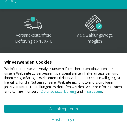
FAQ
Versandkostenfreie
Viele Zahlungswege
Lieferung ab 100,- €
möglich
Wir verwenden Cookies
Wir können diese zur Analyse unserer Besucherdaten platzieren, um
unsere Webseite zu verbessern, personalisierte Inhalte anzuzeigen und
Über 40.000 Artikel
auf
Ihnen ein großartiges Webseiten-Erlebnis zu bieten. Diese Einwilligung ist
freiwillig, für die Nutzung unserer Website nicht notwendig und kann
Lager
jederzeit unter "Einstellungen" widerrufen werden. Weitere Informationen
erhalten Sie in unserer
Datenschutzerklärung
und
Impressum
.
Alle akzeptieren
Account
Konto
Einstellungen
Merkzettel