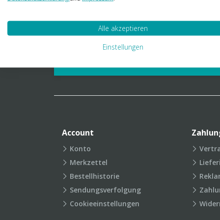
01 23 06 03 888
info@transpak.at
Alle akzeptieren
Verpackungslexikon
Produkt
Einstellungen
FAQ
Account
Zahlun
Konto
Vertr
Merkzettel
Liefe
Bestellhistorie
Rekla
Sendungsverfolgung
Zahlu
Cookieeinstellungen
Wider