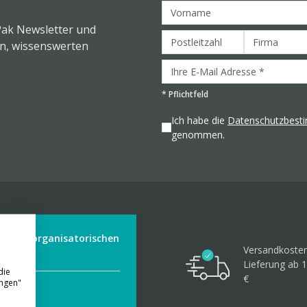
Pak Newsletter und
en, wissenswerten
*
Pflichtfeld
Ich habe die
Datenschutzbes
genommen.
der aus organisatorischen
Versandkosten
Lieferung ab 1
die
€
ungen"