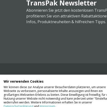
TransPak Newsletter
Abonnieren Sie jetzt den kostenlosen Trans
profitieren Sie von attraktiven Rabattaktion
Infos, Produktneuheiten & hilfreichen Tipps.
Wir verwenden Cookies
Wir liefern Ihnen Ihre Ware. Abholung ist lei
Wir können diese zur Analyse unserer Besucherdaten platzieren, um unsere
Gründen nicht möglich.
Webseite zu verbessern, personalisierte Inhalte anzuzeigen und Ihnen ein
großartiges Webseiten-Erlebnis zu bieten. Diese Einwilligung ist freiwillig, für 
Nutzung unserer Website nicht notwendig und kann jederzeit unter "Einstell
Kontaktieren Sie uns
widerrufen werden. Weitere Informationen erhalten Sie in unserer
Datenschutzerklärung
und
Impressum
.