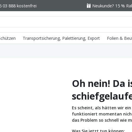
6 03 888 kostenfrei
Neukunde? 15 % Raba
 Schützen
Transportsicherung, Palettierung, Export
Folien & Beu
Oh nein! Da i
schiefgelauf
Es scheint, als hätten wir e
funktioniert momentan nicht 
das Problem so schnell wie m
Was Sie jetzt tun können: