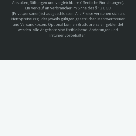
Anstalten, Stiftungen und vergleichbare öffentliche Einrichtungen).
Ein Verkauf an Verbraucher im Sinne des § 13 BGB
(Privatpersonen) ist ausgeschlossen. Alle Preise verstehen sich als
Nettopreise zzgl. der jeweils gültigen gesetzlichen Mehrwertsteuer
und Versandkosten. Optional können Bruttopreise eingeblendet
werden. Alle Angebote sind freibleibend. Änderungen und
Irrtümer vorbehalten.