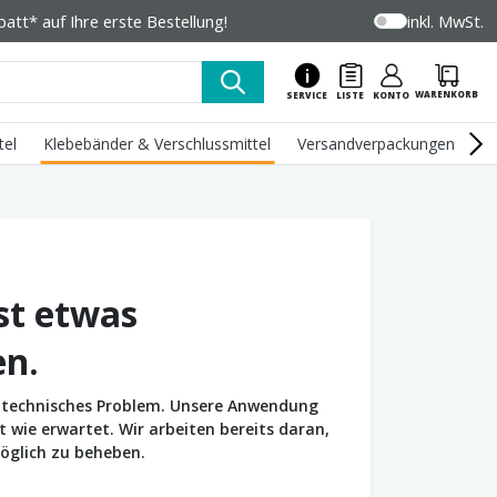
tt* auf Ihre erste Bestellung!
inkl. MwSt.
WARENKORB
SERVICE
LISTE
KONTO
tel
Klebebänder & Verschlussmittel
Versandverpackungen
U
st etwas
en.
in technisches Problem. Unsere Anwendung
wie erwartet. Wir arbeiten bereits daran,
öglich zu beheben.