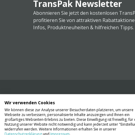
TransPak Newsletter
Abonnieren Sie jetzt den kostenlosen Trans
profitieren Sie von attraktiven Rabattaktion
Infos, Produktneuheiten & hilfreichen Tipps.
Wir verwenden Cookies
Wir liefern Ihnen Ihre Ware. Abholung ist lei
Wir können diese zur Analyse unserer Besucherdaten platzieren, um unsere
Gründen nicht möglich.
Webseite zu verbessern, personalisierte Inhalte anzuzeigen und Ihnen ein
großartiges Webseiten-Erlebnis zu bieten. Diese Einwilligung ist freiwillig, für 
Nutzung unserer Website nicht notwendig und kann jederzeit unter "Einstell
Kontaktieren Sie uns
widerrufen werden. Weitere Informationen erhalten Sie in unserer
Datenschutzerklärung
und
Impressum
.