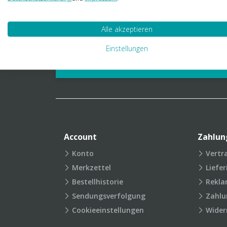
01 23 06 03 888
info@transpak.at
Alle akzeptieren
Verpackungslexikon
Produkt
Einstellungen
FAQ
Account
Zahlun
Konto
Vertr
Merkzettel
Liefe
Bestellhistorie
Rekla
Sendungsverfolgung
Zahlu
Cookieeinstellungen
Wider