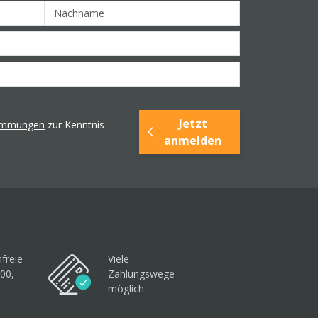
Jetzt
timmungen
zur Kenntnis
anmelden
freie
Viele
00,-
Zahlungswege
möglich