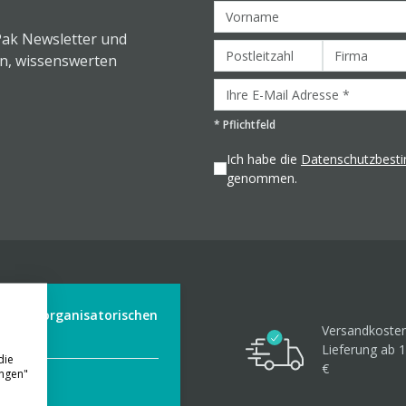
Pak Newsletter und
en, wissenswerten
*
Pflichtfeld
Ich habe die
Datenschutzbes
genommen.
der aus organisatorischen
Versandkosten
Lieferung ab 1
die
€
ungen"