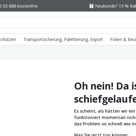
6 03 888 kostenfrei
Neukunde? 15 % Raba
 Schützen
Transportsicherung, Palettierung, Export
Folien & Beu
Oh nein! Da i
schiefgelauf
Es scheint, als hätten wir e
funktioniert momentan nicht 
das Problem so schnell wie m
Was Sie jetzt tun können: