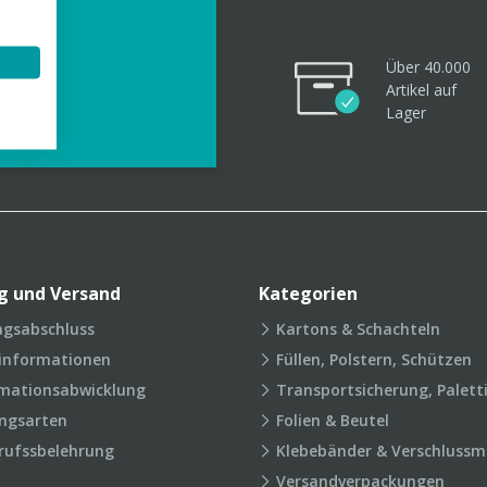
Über 40.000
Artikel
auf
videos
Lager
g und Versand
Kategorien
agsabschluss
Kartons & Schachteln
rinformationen
Füllen, Polstern, Schützen
mationsabwicklung
Transportsicherung, Palett
ngsarten
Folien & Beutel
rufssbelehrung
Klebebänder & Verschlussmi
Versandverpackungen