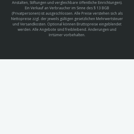
Anstalten, Stiftungen und vergleichbare öffentliche Einrichtungen).
Ein Verkauf an Verbraucher im Sinne des § 13 BGB
(Privatpersonen) ist ausgeschlossen. Alle Preise verstehen sich als
Nettopreise zzgl. der jeweils gültigen gesetzlichen Mehrwertsteuer
und Versandkosten. Optional können Bruttopreise eingeblendet
werden. Alle Angebote sind freibleibend. Änderungen und
Irrtümer vorbehalten.