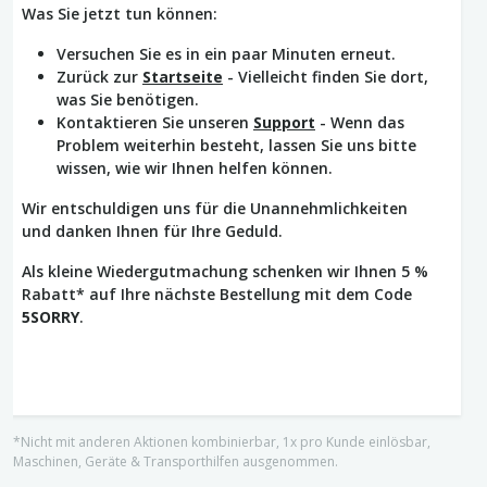
Was Sie jetzt tun können:
Versuchen Sie es in ein paar Minuten erneut.
Zurück zur
Startseite
- Vielleicht finden Sie dort,
was Sie benötigen.
Kontaktieren Sie unseren
Support
- Wenn das
Problem weiterhin besteht, lassen Sie uns bitte
wissen, wie wir Ihnen helfen können.
Wir entschuldigen uns für die Unannehmlichkeiten
und danken Ihnen für Ihre Geduld.
Als kleine Wiedergutmachung schenken wir Ihnen 5 %
Rabatt* auf Ihre nächste Bestellung mit dem Code
5SORRY
.
*Nicht mit anderen Aktionen kombinierbar, 1x pro Kunde einlösbar,
Maschinen, Geräte & Transporthilfen ausgenommen.