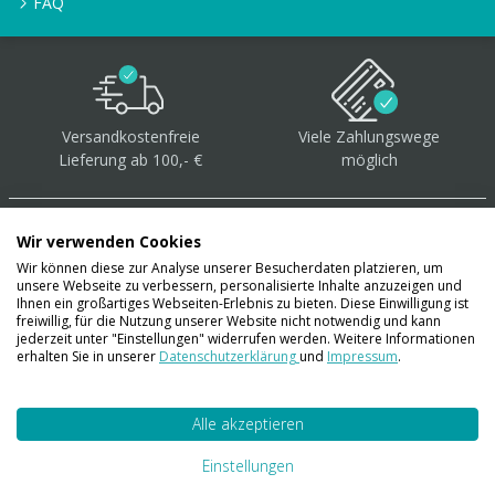
FAQ
Versandkostenfreie
Viele Zahlungswege
Lieferung ab 100,- €
möglich
Wir verwenden Cookies
Wir können diese zur Analyse unserer Besucherdaten platzieren, um
unsere Webseite zu verbessern, personalisierte Inhalte anzuzeigen und
Über 40.000 Artikel
auf
Ihnen ein großartiges Webseiten-Erlebnis zu bieten. Diese Einwilligung ist
freiwillig, für die Nutzung unserer Website nicht notwendig und kann
Lager
jederzeit unter "Einstellungen" widerrufen werden. Weitere Informationen
erhalten Sie in unserer
Datenschutzerklärung
und
Impressum
.
Alle akzeptieren
Account
Konto
Einstellungen
Merkzettel