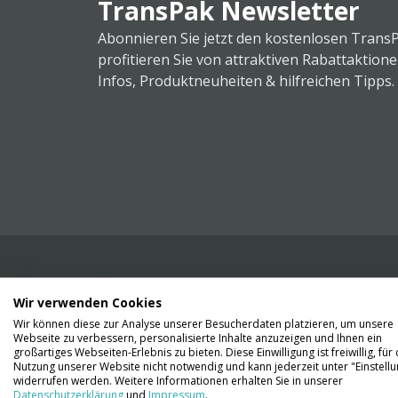
TransPak Newsletter
Abonnieren Sie jetzt den kostenlosen Trans
profitieren Sie von attraktiven Rabattaktion
Infos, Produktneuheiten & hilfreichen Tipps.
Wir verwenden Cookies
Wir liefern Ihnen Ihre Ware. Abholung ist lei
Wir können diese zur Analyse unserer Besucherdaten platzieren, um unsere
Gründen nicht möglich.
Webseite zu verbessern, personalisierte Inhalte anzuzeigen und Ihnen ein
großartiges Webseiten-Erlebnis zu bieten. Diese Einwilligung ist freiwillig, für 
Nutzung unserer Website nicht notwendig und kann jederzeit unter "Einstell
Kontaktieren Sie uns
widerrufen werden. Weitere Informationen erhalten Sie in unserer
Datenschutzerklärung
und
Impressum
.