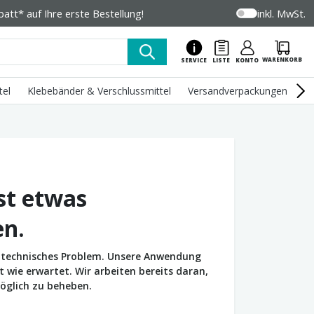
tt* auf Ihre erste Bestellung!
inkl. MwSt.
WARENKORB
SERVICE
LISTE
KONTO
tel
Klebebänder & Verschlussmittel
Versandverpackungen
U
st etwas
en.
in technisches Problem. Unsere Anwendung
wie erwartet. Wir arbeiten bereits daran,
öglich zu beheben.