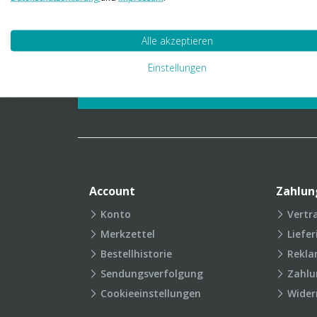
01 23 06 03 888
info@transpak.at
Alle akzeptieren
Verpackungslexikon
Produkt
Einstellungen
FAQ
Account
Zahlun
Konto
Vertr
Merkzettel
Liefe
Bestellhistorie
Rekla
Sendungsverfolgung
Zahlu
Cookieeinstellungen
Wider