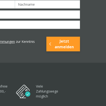
Jetzt
timmungen
zur Kenntnis
anmelden
freie
Viele
00,-
Zahlungswege
möglich