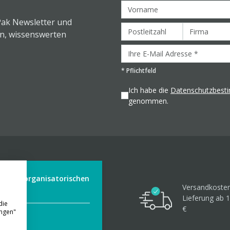
Pak Newsletter und
en, wissenswerten
*
Pflichtfeld
Ich habe die
Datenschutzbes
genommen.
der aus organisatorischen
Versandkosten
Lieferung ab 1
die
€
ungen"