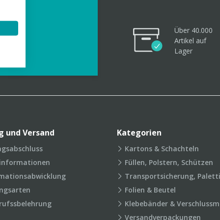
Über 40.000
Artikel
auf
videos
Lager
g und Versand
Kategorien
agsabschluss
Kartons & Schachteln
rinformationen
Füllen, Polstern, Schützen
mationsabwicklung
Transportsicherung, Palett
ngsarten
Folien & Beutel
rufssbelehrung
Klebebänder & Verschlussmi
Versandverpackungen