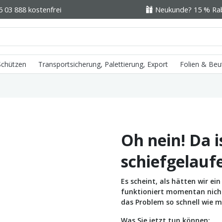
6 03 888 kostenfrei
Neukunde? 15 % Raba
 Schützen
Transportsicherung, Palettierung, Export
Folien & Beu
Oh nein! Da i
schiefgelauf
Es scheint, als hätten wir e
funktioniert momentan nicht 
das Problem so schnell wie m
Was Sie jetzt tun können: