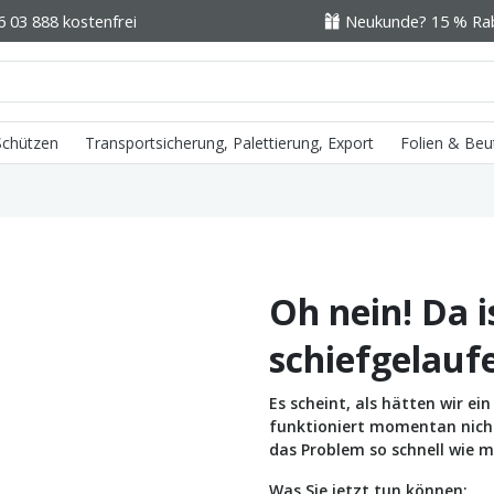
6 03 888 kostenfrei
Neukunde? 15 % Raba
 Schützen
Transportsicherung, Palettierung, Export
Folien & Beu
Oh nein! Da i
schiefgelauf
Es scheint, als hätten wir e
funktioniert momentan nicht 
das Problem so schnell wie m
Was Sie jetzt tun können: