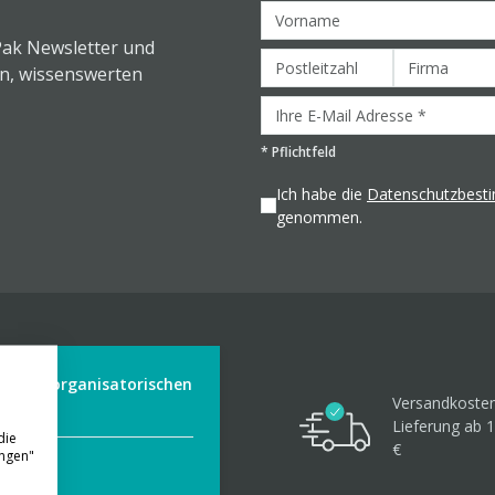
Pak Newsletter und
en, wissenswerten
*
Pflichtfeld
Ich habe die
Datenschutzbes
genommen.
der aus organisatorischen
Versandkosten
Lieferung ab 1
die
€
ungen"