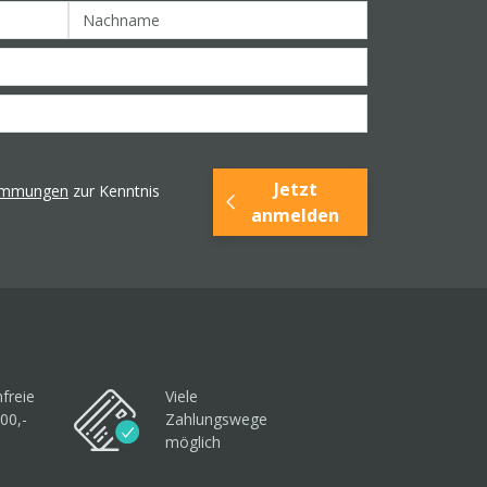
Jetzt
timmungen
zur Kenntnis
anmelden
freie
Viele
00,-
Zahlungswege
möglich