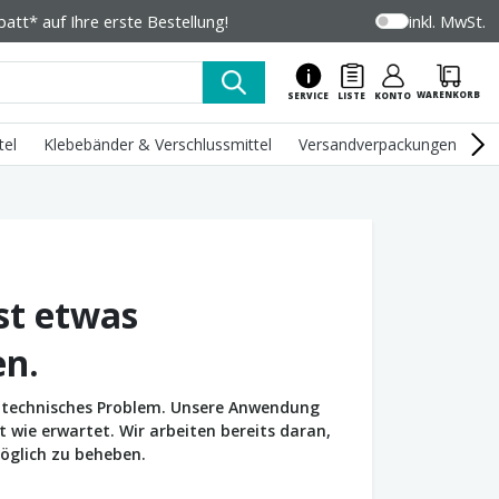
tt* auf Ihre erste Bestellung!
inkl. MwSt.
WARENKORB
SERVICE
LISTE
KONTO
tel
Klebebänder & Verschlussmittel
Versandverpackungen
U
st etwas
en.
in technisches Problem. Unsere Anwendung
wie erwartet. Wir arbeiten bereits daran,
öglich zu beheben.