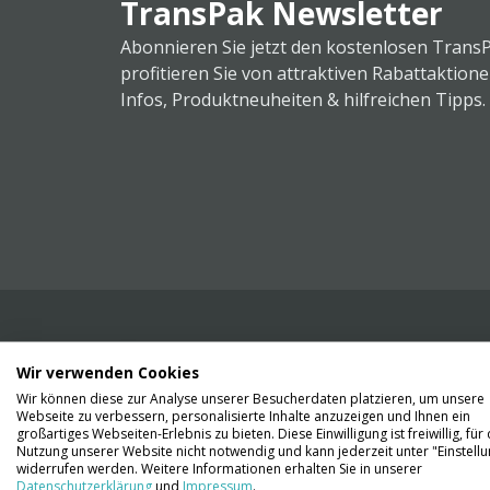
TransPak Newsletter
Abonnieren Sie jetzt den kostenlosen Trans
profitieren Sie von attraktiven Rabattaktion
Infos, Produktneuheiten & hilfreichen Tipps.
Wir verwenden Cookies
Wir liefern Ihnen Ihre Ware. Abholung ist lei
Wir können diese zur Analyse unserer Besucherdaten platzieren, um unsere
Gründen nicht möglich.
Webseite zu verbessern, personalisierte Inhalte anzuzeigen und Ihnen ein
großartiges Webseiten-Erlebnis zu bieten. Diese Einwilligung ist freiwillig, für 
Nutzung unserer Website nicht notwendig und kann jederzeit unter "Einstell
Kontaktieren Sie uns
widerrufen werden. Weitere Informationen erhalten Sie in unserer
Datenschutzerklärung
und
Impressum
.