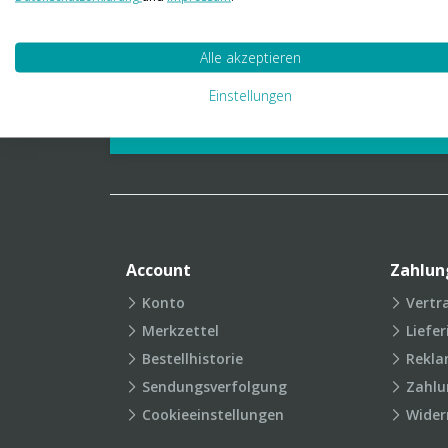
01 23 06 03 888
info@transpak.at
Alle akzeptieren
Verpackungslexikon
Produkt
Einstellungen
FAQ
Account
Zahlun
Konto
Vertr
Merkzettel
Liefe
Bestellhistorie
Rekla
Sendungsverfolgung
Zahlu
Cookieeinstellungen
Wider