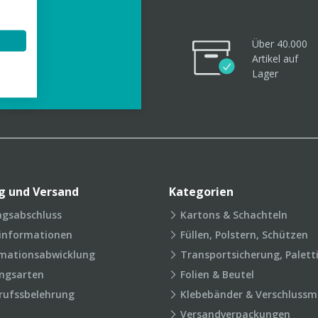
Über 40.000
Artikel
auf
videos
Lager
g und Versand
Kategorien
agsabschluss
Kartons & Schachteln
rinformationen
Füllen, Polstern, Schützen
mationsabwicklung
Transportsicherung, Palett
ngsarten
Folien & Beutel
rufssbelehrung
Klebebänder & Verschlussmi
Versandverpackungen