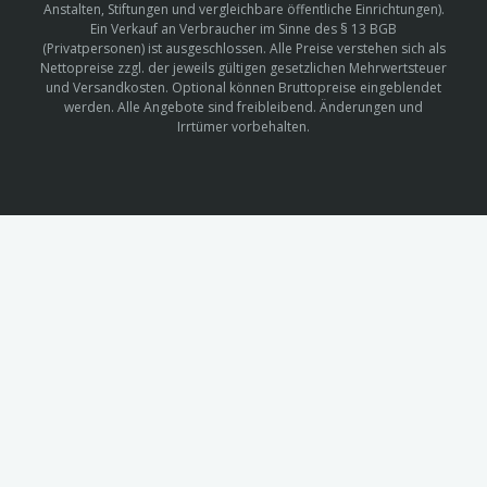
Anstalten, Stiftungen und vergleichbare öffentliche Einrichtungen).
Ein Verkauf an Verbraucher im Sinne des § 13 BGB
(Privatpersonen) ist ausgeschlossen. Alle Preise verstehen sich als
Nettopreise zzgl. der jeweils gültigen gesetzlichen Mehrwertsteuer
und Versandkosten. Optional können Bruttopreise eingeblendet
werden. Alle Angebote sind freibleibend. Änderungen und
Irrtümer vorbehalten.