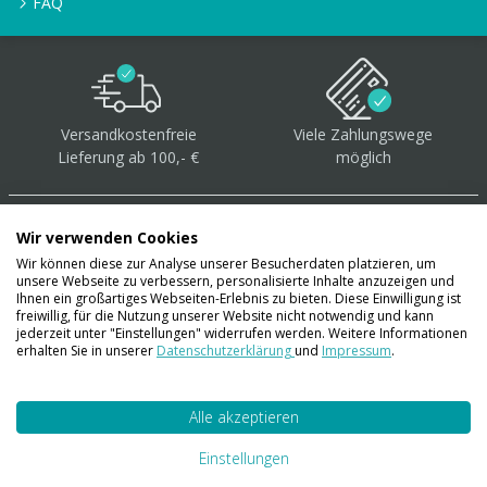
FAQ
Versandkostenfreie
Viele Zahlungswege
Lieferung ab 100,- €
möglich
Wir verwenden Cookies
Wir können diese zur Analyse unserer Besucherdaten platzieren, um
unsere Webseite zu verbessern, personalisierte Inhalte anzuzeigen und
Über 40.000 Artikel
auf
Ihnen ein großartiges Webseiten-Erlebnis zu bieten. Diese Einwilligung ist
freiwillig, für die Nutzung unserer Website nicht notwendig und kann
Lager
jederzeit unter "Einstellungen" widerrufen werden. Weitere Informationen
erhalten Sie in unserer
Datenschutzerklärung
und
Impressum
.
Alle akzeptieren
Account
Konto
Einstellungen
Merkzettel