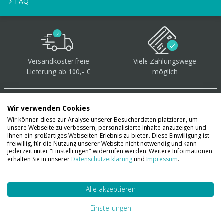
FAQ
Versandkostenfreie
Viele Zahlungswege
Lieferung ab 100,- €
möglich
Wir verwenden Cookies
Wir können diese zur Analyse unserer Besucherdaten platzieren, um
unsere Webseite zu verbessern, personalisierte Inhalte anzuzeigen und
Über 40.000 Artikel
auf
Ihnen ein großartiges Webseiten-Erlebnis zu bieten. Diese Einwilligung ist
freiwillig, für die Nutzung unserer Website nicht notwendig und kann
Lager
jederzeit unter "Einstellungen" widerrufen werden. Weitere Informationen
erhalten Sie in unserer
Datenschutzerklärung
und
Impressum
.
Alle akzeptieren
Account
Konto
Einstellungen
Merkzettel