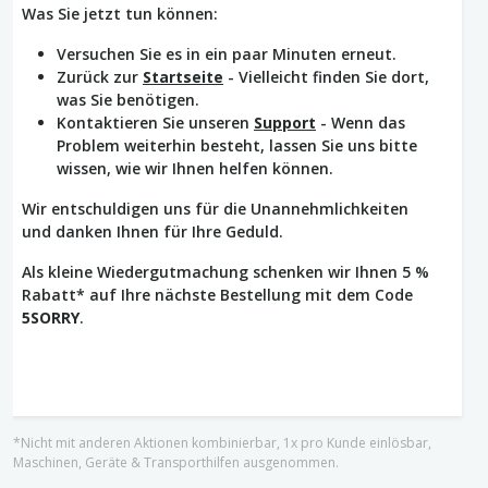
Was Sie jetzt tun können:
Versuchen Sie es in ein paar Minuten erneut.
Zurück zur
Startseite
- Vielleicht finden Sie dort,
was Sie benötigen.
Kontaktieren Sie unseren
Support
- Wenn das
Problem weiterhin besteht, lassen Sie uns bitte
wissen, wie wir Ihnen helfen können.
Wir entschuldigen uns für die Unannehmlichkeiten
und danken Ihnen für Ihre Geduld.
Als kleine Wiedergutmachung schenken wir Ihnen 5 %
Rabatt* auf Ihre nächste Bestellung mit dem Code
5SORRY
.
*Nicht mit anderen Aktionen kombinierbar, 1x pro Kunde einlösbar,
Maschinen, Geräte & Transporthilfen ausgenommen.