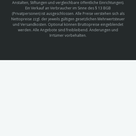
Anstalten, Stiftungen und vergleichbare öffentliche Einrichtungen).
Ein Verkauf an Verbraucher im Sinne des § 13 BGB
(Privatpersonen) ist ausgeschlossen. Alle Preise verstehen sich als
Nettopreise zzgl. der jeweils gültigen gesetzlichen Mehrwertsteuer
und Versandkosten. Optional können Bruttopreise eingeblendet
werden. Alle Angebote sind freibleibend. Änderungen und
Irrtümer vorbehalten.