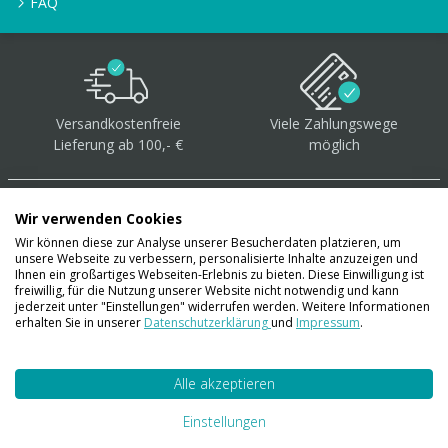
FAQ
Versandkostenfreie
Viele Zahlungswege
Lieferung ab 100,- €
möglich
Wir verwenden Cookies
Wir können diese zur Analyse unserer Besucherdaten platzieren, um
unsere Webseite zu verbessern, personalisierte Inhalte anzuzeigen und
Über 40.000 Artikel
auf
Ihnen ein großartiges Webseiten-Erlebnis zu bieten. Diese Einwilligung ist
freiwillig, für die Nutzung unserer Website nicht notwendig und kann
Lager
jederzeit unter "Einstellungen" widerrufen werden. Weitere Informationen
erhalten Sie in unserer
Datenschutzerklärung
und
Impressum
.
Alle akzeptieren
Account
Konto
Einstellungen
Merkzettel