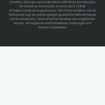
Anstalten, Stiftungen und vergleichbare öffentliche Einrichtungen).
Ein Verkauf an Verbraucher im Sinne des § 13 BGB
(Privatpersonen) ist ausgeschlossen. Alle Preise verstehen sich als
Nettopreise zzgl. der jeweils gültigen gesetzlichen Mehrwertsteuer
und Versandkosten. Optional können Bruttopreise eingeblendet
werden. Alle Angebote sind freibleibend. Änderungen und
Irrtümer vorbehalten.