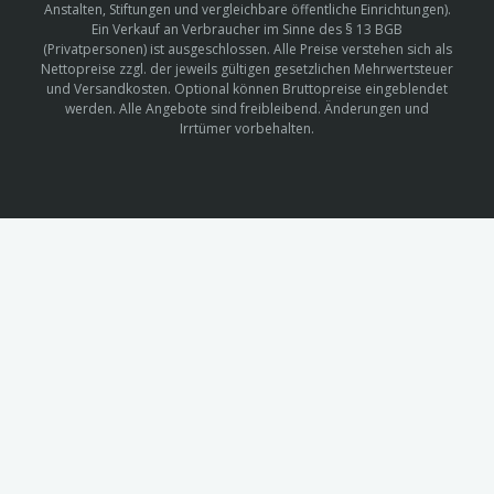
Anstalten, Stiftungen und vergleichbare öffentliche Einrichtungen).
Ein Verkauf an Verbraucher im Sinne des § 13 BGB
(Privatpersonen) ist ausgeschlossen. Alle Preise verstehen sich als
Nettopreise zzgl. der jeweils gültigen gesetzlichen Mehrwertsteuer
und Versandkosten. Optional können Bruttopreise eingeblendet
werden. Alle Angebote sind freibleibend. Änderungen und
Irrtümer vorbehalten.