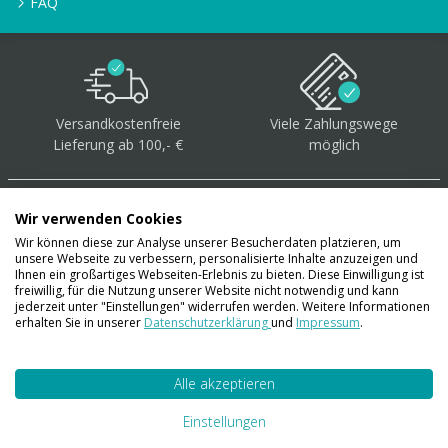
FAQ
Versandkostenfreie
Viele Zahlungswege
Lieferung ab 100,- €
möglich
Wir verwenden Cookies
Wir können diese zur Analyse unserer Besucherdaten platzieren, um
unsere Webseite zu verbessern, personalisierte Inhalte anzuzeigen und
Über 40.000 Artikel
auf
Ihnen ein großartiges Webseiten-Erlebnis zu bieten. Diese Einwilligung ist
freiwillig, für die Nutzung unserer Website nicht notwendig und kann
Lager
jederzeit unter "Einstellungen" widerrufen werden. Weitere Informationen
erhalten Sie in unserer
Datenschutzerklärung
und
Impressum
.
Alle akzeptieren
Account
Konto
Einstellungen
Merkzettel