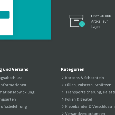
Über 40.000
Artikel
auf
videos
Lager
g und Versand
Kategorien
agsabschluss
Kartons & Schachteln
rinformationen
Füllen, Polstern, Schützen
mationsabwicklung
Transportsicherung, Palett
ngsarten
Folien & Beutel
rufssbelehrung
Klebebänder & Verschlussmi
Versandverpackungen