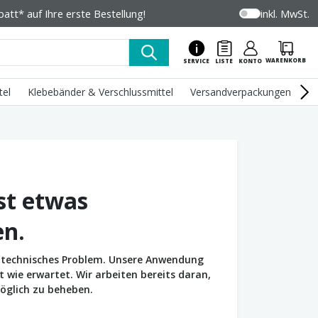
tt* auf Ihre erste Bestellung!
inkl. MwSt.
WARENKORB
SERVICE
LISTE
KONTO
tel
Klebebänder & Verschlussmittel
Versandverpackungen
U
st etwas
en.
in technisches Problem. Unsere Anwendung
wie erwartet. Wir arbeiten bereits daran,
öglich zu beheben.