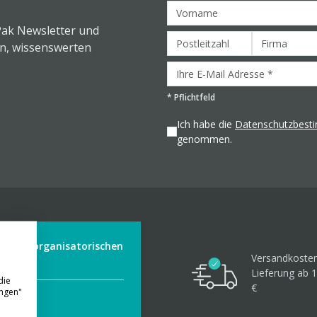
Pak Newsletter und
en, wissenswerten
*
Pflichtfeld
Ich habe die
Datenschutzbes
genommen.
der aus organisatorischen
Versandkosten
Lieferung ab 1
die
€
ungen"