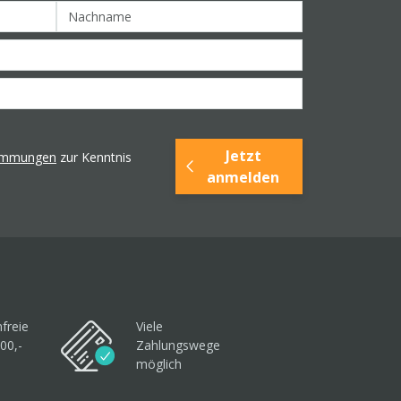
Jetzt
timmungen
zur Kenntnis
anmelden
freie
Viele
00,-
Zahlungswege
möglich