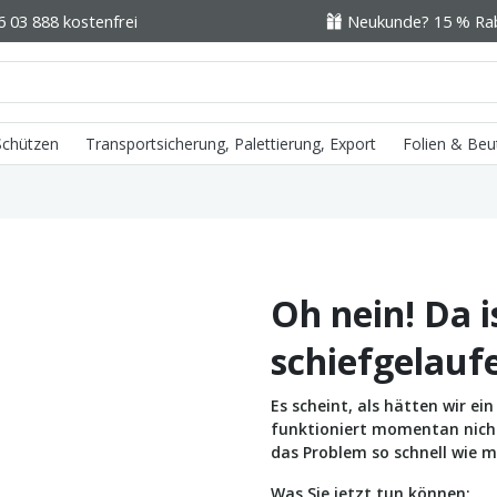
6 03 888 kostenfrei
Neukunde? 15 % Raba
 Schützen
Transportsicherung, Palettierung, Export
Folien & Beu
Oh nein! Da i
schiefgelauf
Es scheint, als hätten wir e
funktioniert momentan nicht 
das Problem so schnell wie m
Was Sie jetzt tun können: