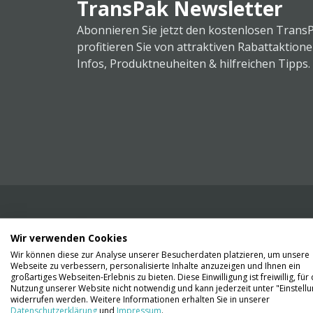
TransPak Newsletter
Abonnieren Sie jetzt den kostenlosen Trans
profitieren Sie von attraktiven Rabattaktion
Infos, Produktneuheiten & hilfreichen Tipps.
Wir verwenden Cookies
Wir liefern Ihnen Ihre Ware. Abholung ist lei
Wir können diese zur Analyse unserer Besucherdaten platzieren, um unsere
Gründen nicht möglich.
Webseite zu verbessern, personalisierte Inhalte anzuzeigen und Ihnen ein
großartiges Webseiten-Erlebnis zu bieten. Diese Einwilligung ist freiwillig, für 
Nutzung unserer Website nicht notwendig und kann jederzeit unter "Einstell
Kontaktieren Sie uns
widerrufen werden. Weitere Informationen erhalten Sie in unserer
Datenschutzerklärung
und
Impressum
.