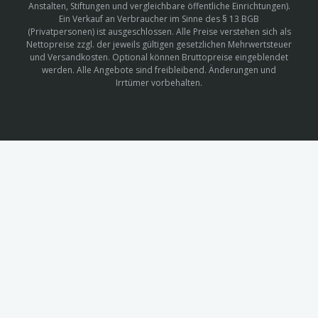
Anstalten, Stiftungen und vergleichbare öffentliche Einrichtungen).
Ein Verkauf an Verbraucher im Sinne des § 13 BGB
(Privatpersonen) ist ausgeschlossen. Alle Preise verstehen sich als
Nettopreise zzgl. der jeweils gültigen gesetzlichen Mehrwertsteuer
und Versandkosten. Optional können Bruttopreise eingeblendet
werden. Alle Angebote sind freibleibend. Änderungen und
Irrtümer vorbehalten.