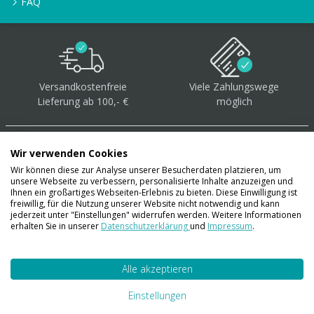
FAQ
Versandkostenfreie
Viele Zahlungswege
Lieferung ab 100,- €
möglich
Wir verwenden Cookies
Wir können diese zur Analyse unserer Besucherdaten platzieren, um
unsere Webseite zu verbessern, personalisierte Inhalte anzuzeigen und
Über 40.000 Artikel
auf
Ihnen ein großartiges Webseiten-Erlebnis zu bieten. Diese Einwilligung ist
freiwillig, für die Nutzung unserer Website nicht notwendig und kann
Lager
jederzeit unter "Einstellungen" widerrufen werden. Weitere Informationen
erhalten Sie in unserer
Datenschutzerklärung
und
Impressum
.
Alle akzeptieren
Account
Konto
Einstellungen
Merkzettel