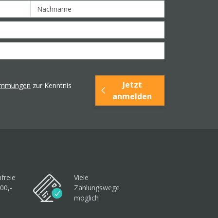
Jetzt
timmungen
zur Kenntnis
anmelden
freie
Viele
00,-
Zahlungswege
möglich