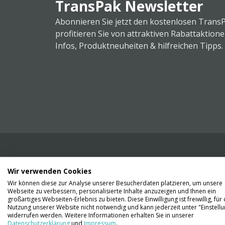
TransPak Newsletter
Abonnieren Sie jetzt den kostenlosen Trans
profitieren Sie von attraktiven Rabattaktion
Infos, Produktneuheiten & hilfreichen Tipps.
Wir verwenden Cookies
Wir liefern Ihnen Ihre Ware. Abholung ist lei
Wir können diese zur Analyse unserer Besucherdaten platzieren, um unsere
Gründen nicht möglich.
Webseite zu verbessern, personalisierte Inhalte anzuzeigen und Ihnen ein
großartiges Webseiten-Erlebnis zu bieten. Diese Einwilligung ist freiwillig, für 
Nutzung unserer Website nicht notwendig und kann jederzeit unter "Einstell
Kontaktieren Sie uns
widerrufen werden. Weitere Informationen erhalten Sie in unserer
Datenschutzerklärung
und
Impressum
.