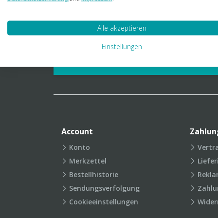
01 23 06 03 888
info@transpak.at
Alle akzeptieren
Verpackungslexikon
Produkt
Einstellungen
FAQ
Account
Zahlun
Konto
Vertr
Merkzettel
Liefe
Bestellhistorie
Rekla
Sendungsverfolgung
Zahlu
Cookieeinstellungen
Wider