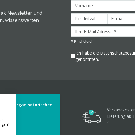
Pak Newsletter und
en, wissenswerten
*
Pflichtfeld
Ich habe die
Datenschutzbes
genommen.
der aus organisatorischen
Versandkosten
Lieferung ab 1
die
€
ungen"