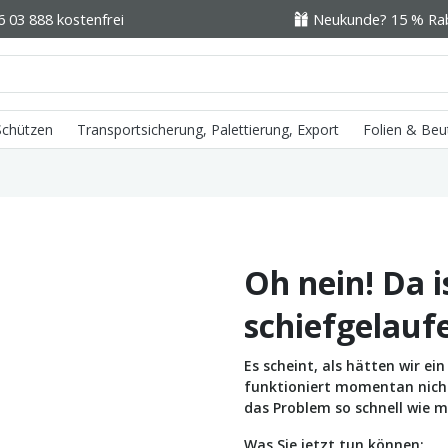
6 03 888 kostenfrei
Neukunde? 15 % Raba
 Schützen
Transportsicherung, Palettierung, Export
Folien & Beu
Oh nein! Da i
schiefgelauf
Es scheint, als hätten wir e
funktioniert momentan nicht 
das Problem so schnell wie m
Was Sie jetzt tun können: