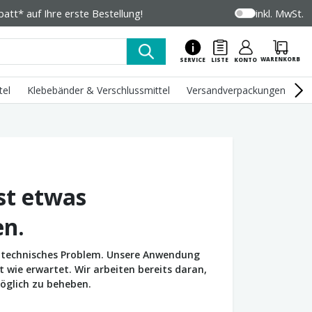
tt* auf Ihre erste Bestellung!
inkl. MwSt.
WARENKORB
SERVICE
LISTE
KONTO
tel
Klebebänder & Verschlussmittel
Versandverpackungen
U
st etwas
en.
in technisches Problem. Unsere Anwendung
wie erwartet. Wir arbeiten bereits daran,
öglich zu beheben.