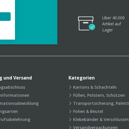
Über 40.000
Artikel
auf
videos
Lager
g und Versand
Kategorien
agsabschluss
Kartons & Schachteln
rinformationen
Füllen, Polstern, Schützen
mationsabwicklung
Transportsicherung, Palett
ngsarten
Folien & Beutel
rufssbelehrung
Klebebänder & Verschlussmi
Versandverpackungen