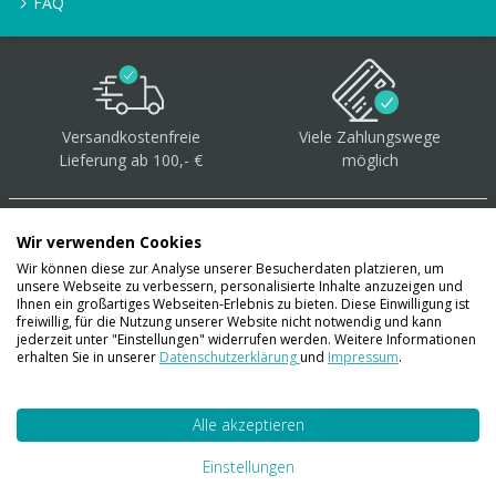
FAQ
Versandkostenfreie
Viele Zahlungswege
Lieferung ab 100,- €
möglich
Wir verwenden Cookies
Wir können diese zur Analyse unserer Besucherdaten platzieren, um
unsere Webseite zu verbessern, personalisierte Inhalte anzuzeigen und
Über 40.000 Artikel
auf
Ihnen ein großartiges Webseiten-Erlebnis zu bieten. Diese Einwilligung ist
freiwillig, für die Nutzung unserer Website nicht notwendig und kann
Lager
jederzeit unter "Einstellungen" widerrufen werden. Weitere Informationen
erhalten Sie in unserer
Datenschutzerklärung
und
Impressum
.
Alle akzeptieren
Account
Konto
Einstellungen
Merkzettel