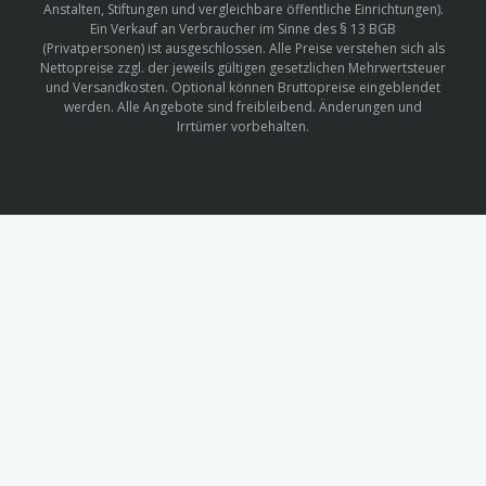
Anstalten, Stiftungen und vergleichbare öffentliche Einrichtungen).
Ein Verkauf an Verbraucher im Sinne des § 13 BGB
(Privatpersonen) ist ausgeschlossen. Alle Preise verstehen sich als
Nettopreise zzgl. der jeweils gültigen gesetzlichen Mehrwertsteuer
und Versandkosten. Optional können Bruttopreise eingeblendet
werden. Alle Angebote sind freibleibend. Änderungen und
Irrtümer vorbehalten.