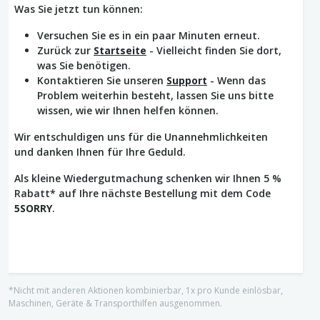
Was Sie jetzt tun können:
Versuchen Sie es in ein paar Minuten erneut.
Zurück zur
Startseite
- Vielleicht finden Sie dort,
was Sie benötigen.
Kontaktieren Sie unseren
Support
- Wenn das
Problem weiterhin besteht, lassen Sie uns bitte
wissen, wie wir Ihnen helfen können.
Wir entschuldigen uns für die Unannehmlichkeiten
und danken Ihnen für Ihre Geduld.
Als kleine Wiedergutmachung schenken wir Ihnen 5 %
Rabatt* auf Ihre nächste Bestellung mit dem Code
5SORRY
.
*Nicht mit anderen Aktionen kombinierbar, 1x pro Kunde einlösbar,
Maschinen, Geräte & Transporthilfen ausgenommen.