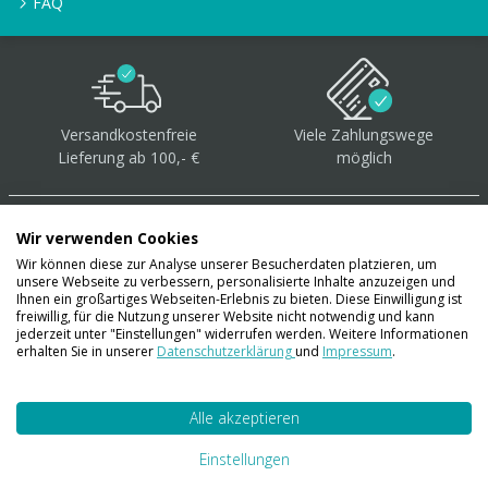
FAQ
Versandkostenfreie
Viele Zahlungswege
Lieferung ab 100,- €
möglich
Wir verwenden Cookies
Wir können diese zur Analyse unserer Besucherdaten platzieren, um
unsere Webseite zu verbessern, personalisierte Inhalte anzuzeigen und
Über 40.000 Artikel
auf
Ihnen ein großartiges Webseiten-Erlebnis zu bieten. Diese Einwilligung ist
freiwillig, für die Nutzung unserer Website nicht notwendig und kann
Lager
jederzeit unter "Einstellungen" widerrufen werden. Weitere Informationen
erhalten Sie in unserer
Datenschutzerklärung
und
Impressum
.
Alle akzeptieren
Account
Konto
Einstellungen
Merkzettel