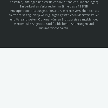
Anstalten, Stiftungen und vergleichbare öffentliche Einrichtungen).
Ein Verkauf an Verbraucher im Sinne des § 13 BGB
(Privatpersonen) ist ausgeschlossen. Alle Preise verstehen sich als
Nettopreise zzgl. der jeweils gültigen gesetzlichen Mehrwertsteuer
und Versandkosten. Optional können Bruttopreise eingeblendet
werden. Alle Angebote sind freibleibend. Änderungen und
Irrtümer vorbehalten.