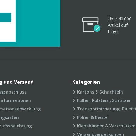
Über 40.000
Artikel
auf
videos
Lager
g und Versand
Kategorien
agsabschluss
Kartons & Schachteln
rinformationen
Füllen, Polstern, Schützen
mationsabwicklung
Transportsicherung, Palett
ngsarten
Folien & Beutel
rufssbelehrung
Klebebänder & Verschlussmi
Versandverpackungen