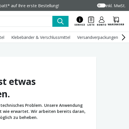
tt* auf Ihre erste Bestellung!
inkl. MwSt.
WARENKORB
SERVICE
LISTE
KONTO
tel
Klebebänder & Verschlussmittel
Versandverpackungen
U
st etwas
en.
in technisches Problem. Unsere Anwendung
wie erwartet. Wir arbeiten bereits daran,
öglich zu beheben.