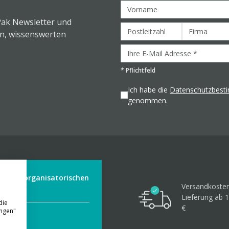
Pak Newsletter und
en, wissenswerten
*
Pflichtfeld
Ich habe die
Datenschutzbes
genommen.
der aus organisatorischen
Versandkosten
Lieferung ab 1
die
€
ungen"