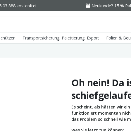
6 03 888 kostenfrei
Neukunde? 15 % Raba
 Schützen
Transportsicherung, Palettierung, Export
Folien & Beu
Oh nein! Da i
schiefgelauf
Es scheint, als hätten wir e
funktioniert momentan nicht 
das Problem so schnell wie m
Was Sie jetzt tun können: