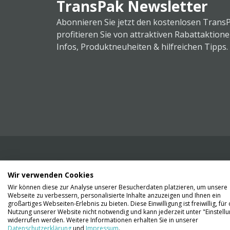
TransPak Newsletter
Abonnieren Sie jetzt den kostenlosen Trans
profitieren Sie von attraktiven Rabattaktion
Infos, Produktneuheiten & hilfreichen Tipps.
Wir verwenden Cookies
Wir liefern Ihnen Ihre Ware. Abholung ist lei
Wir können diese zur Analyse unserer Besucherdaten platzieren, um unsere
Gründen nicht möglich.
Webseite zu verbessern, personalisierte Inhalte anzuzeigen und Ihnen ein
großartiges Webseiten-Erlebnis zu bieten. Diese Einwilligung ist freiwillig, für 
Nutzung unserer Website nicht notwendig und kann jederzeit unter "Einstell
Kontaktieren Sie uns
widerrufen werden. Weitere Informationen erhalten Sie in unserer
Datenschutzerklärung
und
Impressum
.