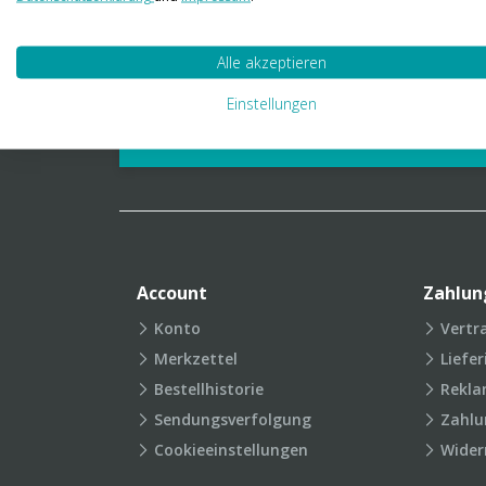
01 23 06 03 888
info@transpak.at
Alle akzeptieren
Verpackungslexikon
Produkt
Einstellungen
FAQ
Account
Zahlun
Konto
Vertr
Merkzettel
Liefe
Bestellhistorie
Rekla
Sendungsverfolgung
Zahlu
Cookieeinstellungen
Wider