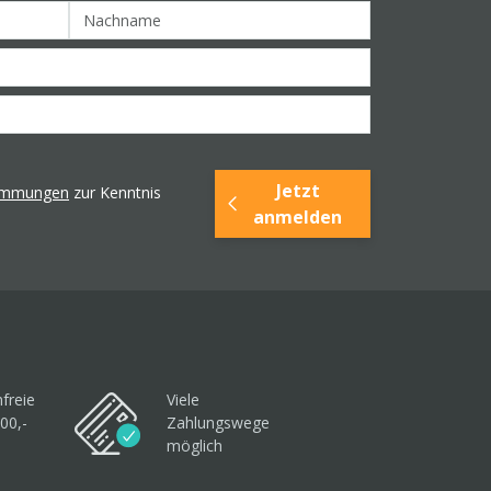
Jetzt
timmungen
zur Kenntnis
anmelden
freie
Viele
00,-
Zahlungswege
möglich