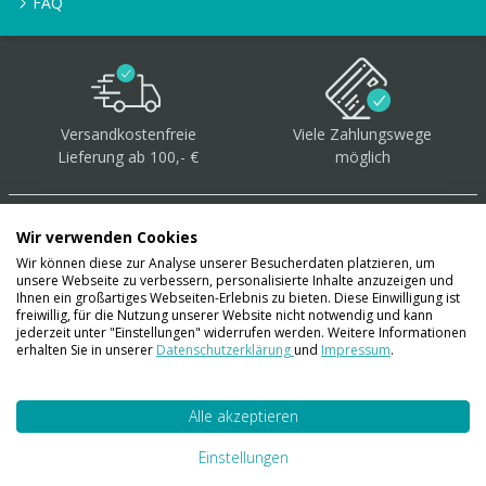
FAQ
Versandkostenfreie
Viele Zahlungswege
Lieferung ab 100,- €
möglich
Wir verwenden Cookies
Wir können diese zur Analyse unserer Besucherdaten platzieren, um
unsere Webseite zu verbessern, personalisierte Inhalte anzuzeigen und
Über 40.000 Artikel
auf
Ihnen ein großartiges Webseiten-Erlebnis zu bieten. Diese Einwilligung ist
freiwillig, für die Nutzung unserer Website nicht notwendig und kann
Lager
jederzeit unter "Einstellungen" widerrufen werden. Weitere Informationen
erhalten Sie in unserer
Datenschutzerklärung
und
Impressum
.
Alle akzeptieren
Account
Konto
Einstellungen
Merkzettel