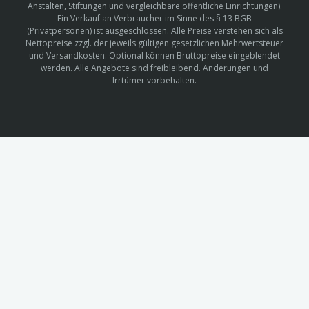
Anstalten, Stiftungen und vergleichbare öffentliche Einrichtungen).
Ein Verkauf an Verbraucher im Sinne des § 13 BGB
(Privatpersonen) ist ausgeschlossen. Alle Preise verstehen sich als
Nettopreise zzgl. der jeweils gültigen gesetzlichen Mehrwertsteuer
und Versandkosten. Optional können Bruttopreise eingeblendet
werden. Alle Angebote sind freibleibend. Änderungen und
Irrtümer vorbehalten.