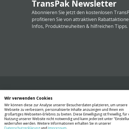
TransPak Newsletter
Abonnieren Sie jetzt den kostenlosen Trans
profitieren Sie von attraktiven Rabattaktion
Infos, Produktneuheiten & hilfreichen Tipps.
Wir verwenden Cookies
Wir liefern Ihnen Ihre Ware. Abholung ist lei
Wir können diese zur Analyse unserer Besucherdaten platzieren, um unsere
Gründen nicht möglich.
Webseite zu verbessern, personalisierte Inhalte anzuzeigen und Ihnen ein
großartiges Webseiten-Erlebnis zu bieten. Diese Einwilligung ist freiwillig, für 
Nutzung unserer Website nicht notwendig und kann jederzeit unter "Einstell
Kontaktieren Sie uns
widerrufen werden. Weitere Informationen erhalten Sie in unserer
Datenschutzerklärung
und
Impressum
.