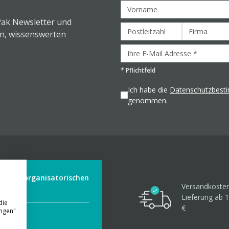
Pak Newsletter und
en, wissenswerten
*
Pflichtfeld
Ich habe die
Datenschutzbes
genommen.
der aus organisatorischen
Versandkosten
Lieferung ab 1
die
€
ungen"