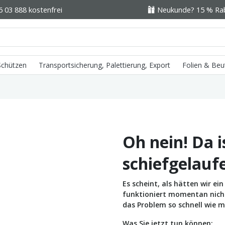
6 03 888 kostenfrei
Neukunde? 15 % Raba
 Schützen
Transportsicherung, Palettierung, Export
Folien & Beu
Oh nein! Da i
schiefgelauf
Es scheint, als hätten wir e
funktioniert momentan nicht 
das Problem so schnell wie m
Was Sie jetzt tun können: