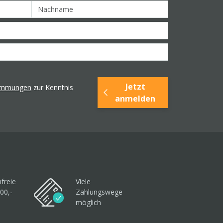
Jetzt
timmungen
zur Kenntnis
anmelden
freie
Viele
00,-
Zahlungswege
möglich