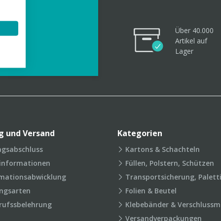
Über 40.000
Artikel
auf
videos
Lager
g und Versand
Kategorien
agsabschluss
Kartons & Schachteln
rinformationen
Füllen, Polstern, Schützen
mationsabwicklung
Transportsicherung, Palett
ngsarten
Folien & Beutel
rufssbelehrung
Klebebänder & Verschlussmi
Versandverpackungen