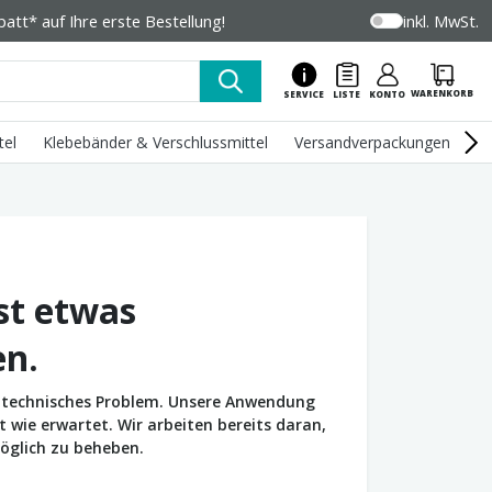
tt* auf Ihre erste Bestellung!
inkl. MwSt.
WARENKORB
SERVICE
LISTE
KONTO
tel
Klebebänder & Verschlussmittel
Versandverpackungen
U
st etwas
en.
in technisches Problem. Unsere Anwendung
wie erwartet. Wir arbeiten bereits daran,
öglich zu beheben.