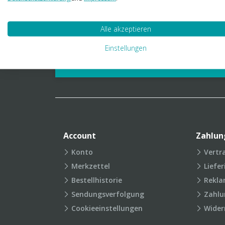
01 23 06 03 888
info@transpak.at
Alle akzeptieren
Verpackungslexikon
Produkt
Einstellungen
FAQ
Account
Zahlun
Konto
Vertr
Merkzettel
Liefe
Bestellhistorie
Rekla
Sendungsverfolgung
Zahlu
Cookieeinstellungen
Wider