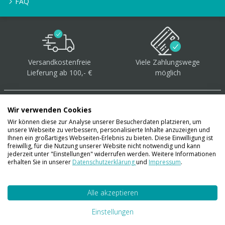
FAQ
Versandkostenfreie
Viele Zahlungswege
Lieferung ab 100,- €
möglich
Wir verwenden Cookies
Wir können diese zur Analyse unserer Besucherdaten platzieren, um
unsere Webseite zu verbessern, personalisierte Inhalte anzuzeigen und
Über 40.000 Artikel
auf
Ihnen ein großartiges Webseiten-Erlebnis zu bieten. Diese Einwilligung ist
freiwillig, für die Nutzung unserer Website nicht notwendig und kann
Lager
jederzeit unter "Einstellungen" widerrufen werden. Weitere Informationen
erhalten Sie in unserer
Datenschutzerklärung
und
Impressum
.
Alle akzeptieren
Account
Konto
Einstellungen
Merkzettel