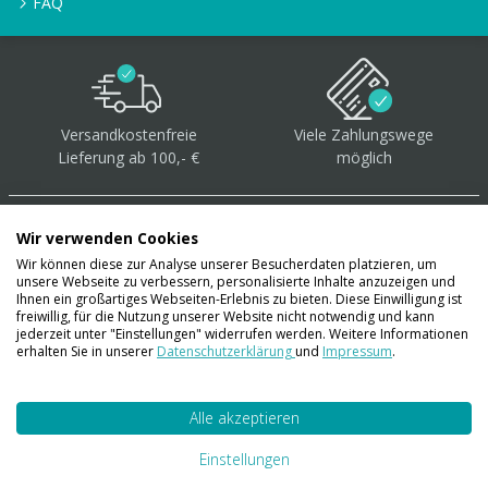
FAQ
Versandkostenfreie
Viele Zahlungswege
Lieferung ab 100,- €
möglich
Wir verwenden Cookies
Wir können diese zur Analyse unserer Besucherdaten platzieren, um
unsere Webseite zu verbessern, personalisierte Inhalte anzuzeigen und
Über 40.000 Artikel
auf
Ihnen ein großartiges Webseiten-Erlebnis zu bieten. Diese Einwilligung ist
freiwillig, für die Nutzung unserer Website nicht notwendig und kann
Lager
jederzeit unter "Einstellungen" widerrufen werden. Weitere Informationen
erhalten Sie in unserer
Datenschutzerklärung
und
Impressum
.
Alle akzeptieren
Account
Konto
Einstellungen
Merkzettel