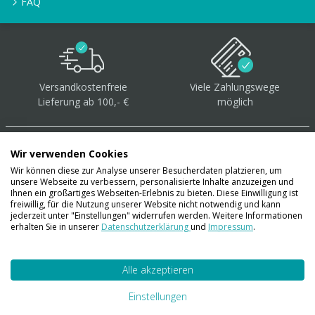
FAQ
Versandkostenfreie
Viele Zahlungswege
Lieferung ab 100,- €
möglich
Wir verwenden Cookies
Wir können diese zur Analyse unserer Besucherdaten platzieren, um
unsere Webseite zu verbessern, personalisierte Inhalte anzuzeigen und
Über 40.000 Artikel
auf
Ihnen ein großartiges Webseiten-Erlebnis zu bieten. Diese Einwilligung ist
freiwillig, für die Nutzung unserer Website nicht notwendig und kann
Lager
jederzeit unter "Einstellungen" widerrufen werden. Weitere Informationen
erhalten Sie in unserer
Datenschutzerklärung
und
Impressum
.
Alle akzeptieren
Account
Konto
Einstellungen
Merkzettel