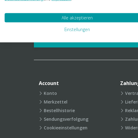
01 23 06 03 888
info@transpak.at
Alle akzeptieren
Verpackungslexikon
Produkt
Einstellungen
FAQ
Account
Zahlun
Konto
Vertr
Merkzettel
Liefe
Bestellhistorie
Rekla
Sendungsverfolgung
Zahlu
Cookieeinstellungen
Wider