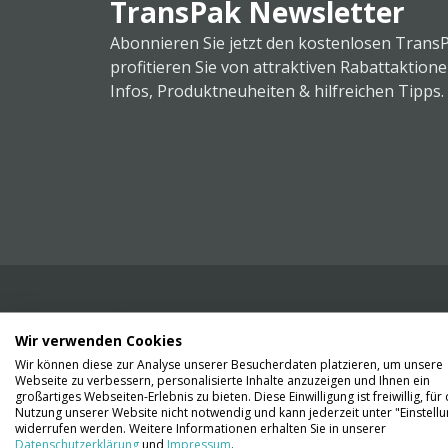
TransPak Newsletter
Abonnieren Sie jetzt den kostenlosen Trans
profitieren Sie von attraktiven Rabattaktion
Infos, Produktneuheiten & hilfreichen Tipps.
Wir verwenden Cookies
Wir liefern Ihnen Ihre Ware. Abholung ist lei
Wir können diese zur Analyse unserer Besucherdaten platzieren, um unsere
Gründen nicht möglich.
Webseite zu verbessern, personalisierte Inhalte anzuzeigen und Ihnen ein
großartiges Webseiten-Erlebnis zu bieten. Diese Einwilligung ist freiwillig, für 
Nutzung unserer Website nicht notwendig und kann jederzeit unter "Einstell
Kontaktieren Sie uns
widerrufen werden. Weitere Informationen erhalten Sie in unserer
Datenschutzerklärung
und
Impressum
.