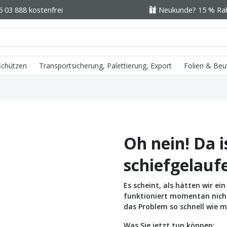
6 03 888 kostenfrei
Neukunde? 15 % Raba
 Schützen
Transportsicherung, Palettierung, Export
Folien & Beu
Oh nein! Da i
schiefgelauf
Es scheint, als hätten wir e
funktioniert momentan nicht 
das Problem so schnell wie m
Was Sie jetzt tun können: