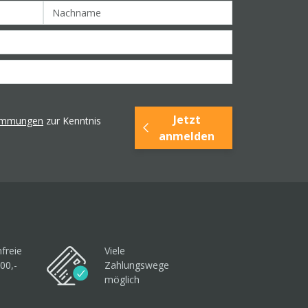
Jetzt
timmungen
zur Kenntnis
anmelden
freie
Viele
00,-
Zahlungswege
möglich