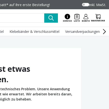
tt* auf Ihre erste Bestellung!
inkl. MwSt.
WARENKORB
SERVICE
LISTE
KONTO
tel
Klebebänder & Verschlussmittel
Versandverpackungen
U
st etwas
en.
in technisches Problem. Unsere Anwendung
wie erwartet. Wir arbeiten bereits daran,
öglich zu beheben.