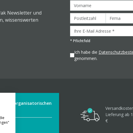
Pak Newsletter und
en, wissenswerten
*
Pflichtfeld
Ich habe die
Datenschutzbes
genommen.
der aus organisatorischen
Versandkosten
Lieferung ab 1
die
€
ungen"