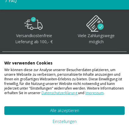
FAQ
Versandkostenfreie
Viele Zahlungswege
Lieferung ab 100,- €
möglich
Wir verwenden Cookies
Wir können diese zur Analyse unserer Besucherdaten platzieren, um
unsere Webseite zu verbessern, personalisierte Inhalte anzuzeigen und
Über 40.000 Artikel
auf
Ihnen ein großartiges Webseiten-Erlebnis zu bieten. Diese Einwilligung ist
freiwillig, für die Nutzung unserer Website nicht notwendig und kann
Lager
jederzeit unter "Einstellungen" widerrufen werden. Weitere Informationen
erhalten Sie in unserer
Datenschutzerklärung
und
Impressum
.
Alle akzeptieren
Account
Konto
Einstellungen
Merkzettel