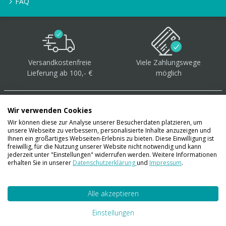
FAQ
Versandkostenfreie
Viele Zahlungswege
Lieferung ab 100,- €
möglich
Wir verwenden Cookies
Wir können diese zur Analyse unserer Besucherdaten platzieren, um
unsere Webseite zu verbessern, personalisierte Inhalte anzuzeigen und
Über 40.000 Artikel
auf
Ihnen ein großartiges Webseiten-Erlebnis zu bieten. Diese Einwilligung ist
freiwillig, für die Nutzung unserer Website nicht notwendig und kann
Lager
jederzeit unter "Einstellungen" widerrufen werden. Weitere Informationen
erhalten Sie in unserer
Datenschutzerklärung
und
Impressum
.
Alle akzeptieren
Account
Konto
Einstellungen
Merkzettel