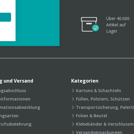
Über 40.000
Artikel
auf
videos
Lager
g und Versand
Kategorien
agsabschluss
Kartons & Schachteln
rinformationen
Füllen, Polstern, Schützen
mationsabwicklung
Transportsicherung, Palett
ngsarten
Folien & Beutel
rufssbelehrung
Klebebänder & Verschlussmi
Versandverpackungen