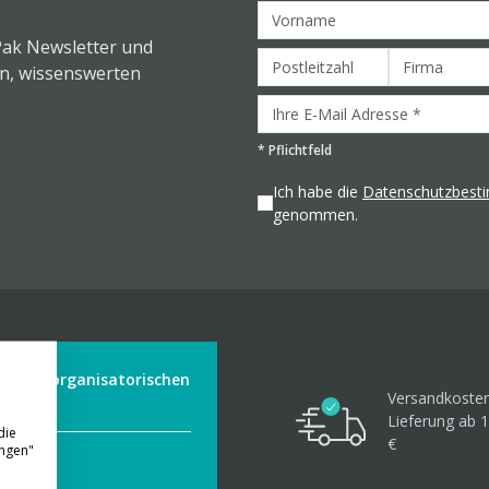
Pak Newsletter und
en, wissenswerten
*
Pflichtfeld
Ich habe die
Datenschutzbes
genommen.
der aus organisatorischen
Versandkosten
Lieferung ab 1
die
€
ungen"