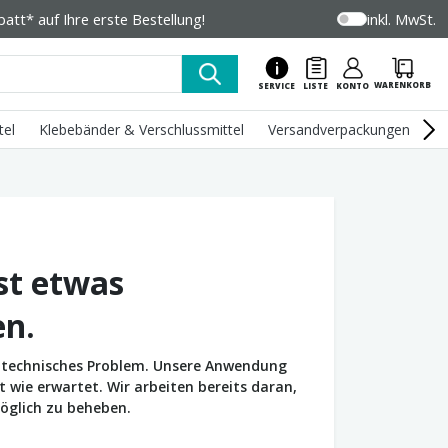
tt* auf Ihre erste Bestellung!
inkl. MwSt.
WARENKORB
SERVICE
LISTE
KONTO
tel
Klebebänder & Verschlussmittel
Versandverpackungen
U
st etwas
en.
in technisches Problem. Unsere Anwendung
wie erwartet. Wir arbeiten bereits daran,
öglich zu beheben.