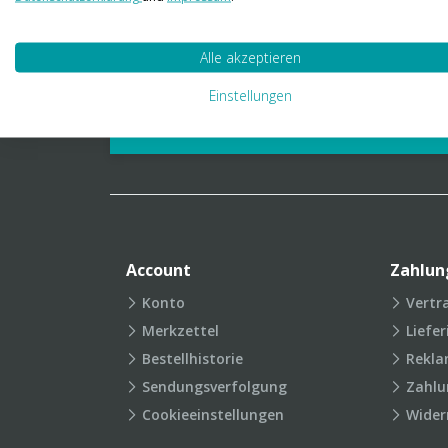
01 23 06 03 888
info@transpak.at
Alle akzeptieren
Verpackungslexikon
Produkt
Einstellungen
FAQ
Account
Zahlun
Konto
Vertr
Merkzettel
Liefe
Bestellhistorie
Rekla
Sendungsverfolgung
Zahlu
Cookieeinstellungen
Wider