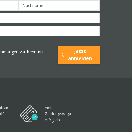
Jetzt
timmungen
zur Kenntnis
anmelden
freie
Viele
00,-
Zahlungswege
möglich