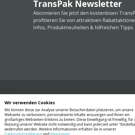
TransPak Newsletter
Abonnieren Sie jetzt den kostenlosen Trans
profitieren Sie von attraktiven Rabattaktion
Infos, Produktneuheiten & hilfreichen Tipps.
Wir verwenden Cookies
Wir liefern Ihnen Ihre Ware. Abholung ist lei
Wir können diese zur Analyse unserer Besucherdaten platzieren, um unsere
Gründen nicht möglich.
Webseite zu verbessern, personalisierte Inhalte anzuzeigen und Ihnen ein
großartiges Webseiten-Erlebnis zu bieten. Diese Einwilligung ist freiwillig, für 
Nutzung unserer Website nicht notwendig und kann jederzeit unter "Einstell
Kontaktieren Sie uns
widerrufen werden. Weitere Informationen erhalten Sie in unserer
Datenschutzerklärung
und
Impressum
.