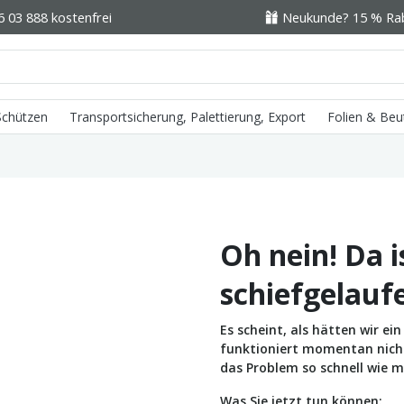
6 03 888 kostenfrei
Neukunde? 15 % Raba
 Schützen
Transportsicherung, Palettierung, Export
Folien & Beu
Oh nein! Da i
schiefgelauf
Es scheint, als hätten wir e
funktioniert momentan nicht 
das Problem so schnell wie m
Was Sie jetzt tun können: