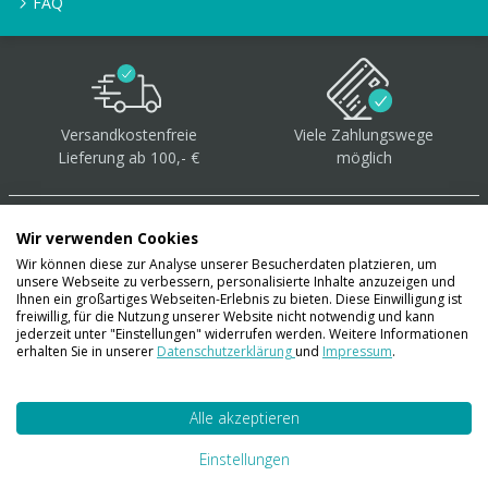
FAQ
Versandkostenfreie
Viele Zahlungswege
Lieferung ab 100,- €
möglich
Wir verwenden Cookies
Wir können diese zur Analyse unserer Besucherdaten platzieren, um
unsere Webseite zu verbessern, personalisierte Inhalte anzuzeigen und
Über 40.000 Artikel
auf
Ihnen ein großartiges Webseiten-Erlebnis zu bieten. Diese Einwilligung ist
freiwillig, für die Nutzung unserer Website nicht notwendig und kann
Lager
jederzeit unter "Einstellungen" widerrufen werden. Weitere Informationen
erhalten Sie in unserer
Datenschutzerklärung
und
Impressum
.
Alle akzeptieren
Account
Konto
Einstellungen
Merkzettel