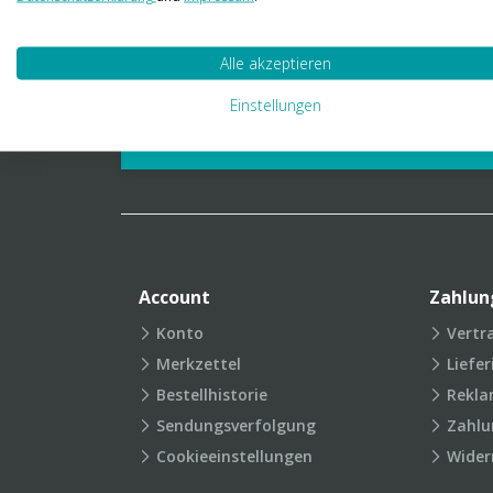
01 23 06 03 888
info@transpak.at
Alle akzeptieren
Verpackungslexikon
Produkt
Einstellungen
FAQ
Account
Zahlun
Konto
Vertr
Merkzettel
Liefe
Bestellhistorie
Rekla
Sendungsverfolgung
Zahlu
Cookieeinstellungen
Wider