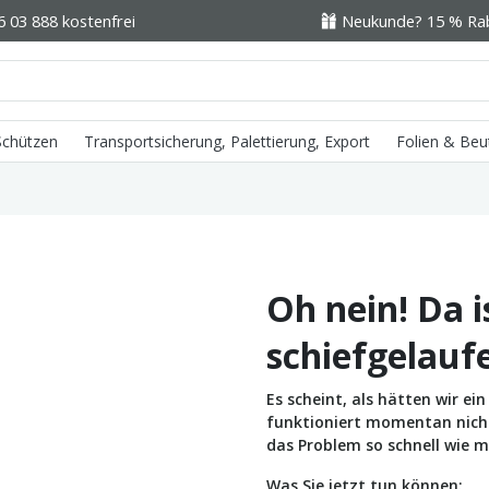
6 03 888 kostenfrei
Neukunde? 15 % Raba
 Schützen
Transportsicherung, Palettierung, Export
Folien & Beu
Oh nein! Da i
schiefgelauf
Es scheint, als hätten wir e
funktioniert momentan nicht 
das Problem so schnell wie m
Was Sie jetzt tun können: