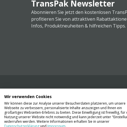
TransPak Newsletter
Abonnieren Sie jetzt den kostenlosen Trans
profitieren Sie von attraktiven Rabattaktion
Infos, Produktneuheiten & hilfreichen Tipps.
Wir verwenden Cookies
Wir liefern Ihnen Ihre Ware. Abholung ist lei
Wir können diese zur Analyse unserer Besucherdaten platzieren, um unsere
Gründen nicht möglich.
Webseite zu verbessern, personalisierte Inhalte anzuzeigen und Ihnen ein
großartiges Webseiten-Erlebnis zu bieten. Diese Einwilligung ist freiwillig, für 
Nutzung unserer Website nicht notwendig und kann jederzeit unter "Einstell
Kontaktieren Sie uns
widerrufen werden. Weitere Informationen erhalten Sie in unserer
Datenschutzerklärung
und
Impressum
.