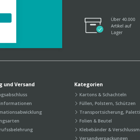
Über 40.000
Artikel
auf
videos
Lager
g und Versand
Kategorien
agsabschluss
Kartons & Schachteln
rinformationen
Füllen, Polstern, Schützen
mationsabwicklung
Transportsicherung, Palett
ngsarten
Folien & Beutel
rufssbelehrung
Klebebänder & Verschlussmi
Versandverpackungen