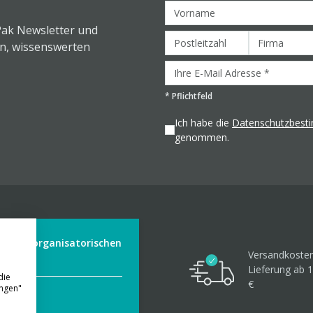
Pak Newsletter und
en, wissenswerten
*
Pflichtfeld
Ich habe die
Datenschutzbes
genommen.
der aus organisatorischen
Versandkosten
Lieferung ab 1
die
€
ungen"