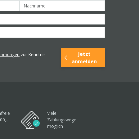
Jetzt
timmungen
zur Kenntnis
anmelden
freie
Viele
00,-
Zahlungswege
möglich