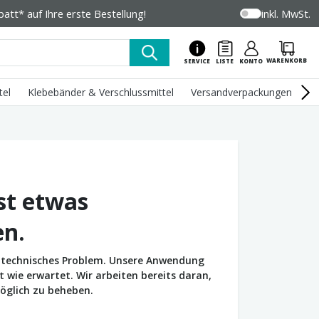
tt* auf Ihre erste Bestellung!
inkl. MwSt.
WARENKORB
SERVICE
LISTE
KONTO
tel
Klebebänder & Verschlussmittel
Versandverpackungen
U
st etwas
en.
in technisches Problem. Unsere Anwendung
wie erwartet. Wir arbeiten bereits daran,
öglich zu beheben.