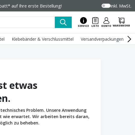
tt* auf Ihre erste Bestellung!
inkl. MwSt.
WARENKORB
SERVICE
LISTE
KONTO
tel
Klebebänder & Verschlussmittel
Versandverpackungen
U
st etwas
en.
in technisches Problem. Unsere Anwendung
wie erwartet. Wir arbeiten bereits daran,
öglich zu beheben.