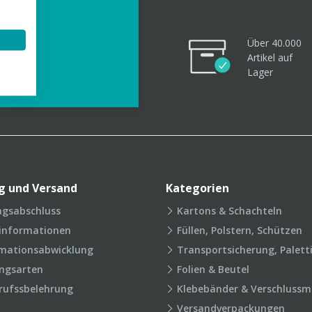
Über 40.000
Artikel
auf
videos
Lager
g und Versand
Kategorien
agsabschluss
Kartons & Schachteln
rinformationen
Füllen, Polstern, Schützen
mationsabwicklung
Transportsicherung, Palett
ngsarten
Folien & Beutel
rufssbelehrung
Klebebänder & Verschlussmi
Versandverpackungen