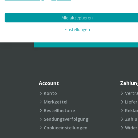
01 23 06 03 888
info@transpak.at
Alle akzeptieren
Verpackungslexikon
Produkt
Einstellungen
FAQ
Account
Zahlun
Konto
Vertr
Merkzettel
Liefe
Bestellhistorie
Rekla
Sendungsverfolgung
Zahlu
Cookieeinstellungen
Wider