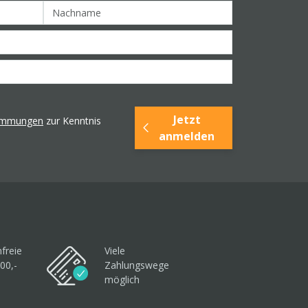
Jetzt
timmungen
zur Kenntnis
anmelden
freie
Viele
00,-
Zahlungswege
möglich