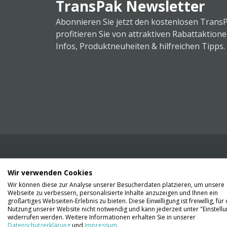
TransPak Newsletter
Abonnieren Sie jetzt den kostenlosen Trans
profitieren Sie von attraktiven Rabattaktion
Infos, Produktneuheiten & hilfreichen Tipps.
Wir verwenden Cookies
Wir liefern Ihnen Ihre Ware. Abholung ist lei
Wir können diese zur Analyse unserer Besucherdaten platzieren, um unsere
Gründen nicht möglich.
Webseite zu verbessern, personalisierte Inhalte anzuzeigen und Ihnen ein
großartiges Webseiten-Erlebnis zu bieten. Diese Einwilligung ist freiwillig, für 
Nutzung unserer Website nicht notwendig und kann jederzeit unter "Einstell
Kontaktieren Sie uns
widerrufen werden. Weitere Informationen erhalten Sie in unserer
Datenschutzerklärung
und
Impressum
.