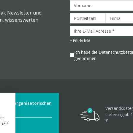
Pak Newsletter und
en, wissenswerten
*
Pflichtfeld
Ich habe die
Datenschutzbes
genommen.
der aus organisatorischen
Versandkosten
Lieferung ab 1
die
€
ungen"