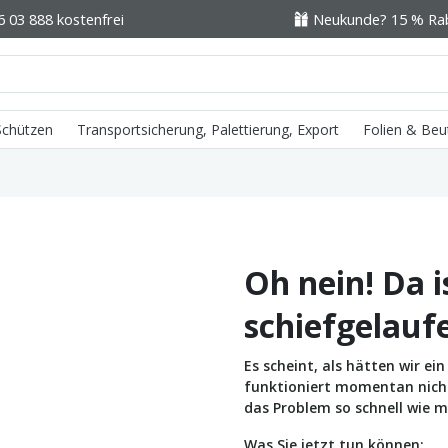
6 03 888 kostenfrei
Neukunde? 15 % Raba
 Schützen
Transportsicherung, Palettierung, Export
Folien & Beu
Oh nein! Da i
schiefgelauf
Es scheint, als hätten wir e
funktioniert momentan nicht 
das Problem so schnell wie m
Was Sie jetzt tun können: