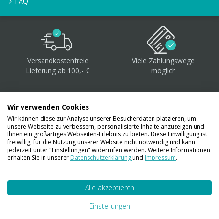
FAQ
Versandkostenfreie
Viele Zahlungswege
Lieferung ab 100,- €
möglich
Wir verwenden Cookies
Wir können diese zur Analyse unserer Besucherdaten platzieren, um
unsere Webseite zu verbessern, personalisierte Inhalte anzuzeigen und
Über 40.000 Artikel
auf
Ihnen ein großartiges Webseiten-Erlebnis zu bieten. Diese Einwilligung ist
freiwillig, für die Nutzung unserer Website nicht notwendig und kann
Lager
jederzeit unter "Einstellungen" widerrufen werden. Weitere Informationen
erhalten Sie in unserer
Datenschutzerklärung
und
Impressum
.
Alle akzeptieren
Account
Konto
Einstellungen
Merkzettel