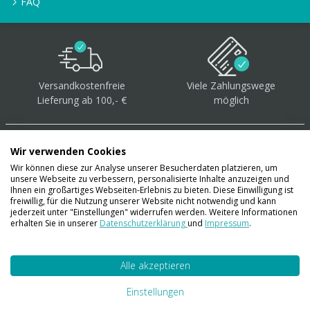
FAQ
Versandkostenfreie
Viele Zahlungswege
Lieferung ab 100,- €
möglich
Wir verwenden Cookies
Wir können diese zur Analyse unserer Besucherdaten platzieren, um
unsere Webseite zu verbessern, personalisierte Inhalte anzuzeigen und
Über 40.000 Artikel
auf
Ihnen ein großartiges Webseiten-Erlebnis zu bieten. Diese Einwilligung ist
freiwillig, für die Nutzung unserer Website nicht notwendig und kann
Lager
jederzeit unter "Einstellungen" widerrufen werden. Weitere Informationen
erhalten Sie in unserer
Datenschutzerklärung
und
Impressum
.
Alle akzeptieren
Account
Konto
Einstellungen
Merkzettel