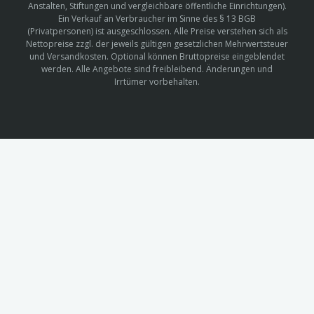
Anstalten, Stiftungen und vergleichbare öffentliche Einrichtungen).
Ein Verkauf an Verbraucher im Sinne des § 13 BGB
(Privatpersonen) ist ausgeschlossen. Alle Preise verstehen sich als
Nettopreise zzgl. der jeweils gültigen gesetzlichen Mehrwertsteuer
und Versandkosten. Optional können Bruttopreise eingeblendet
werden. Alle Angebote sind freibleibend. Änderungen und
Irrtümer vorbehalten.