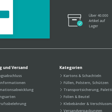
Über 40.000
Artikel
auf
videos
Lager
g und Versand
Kategorien
agsabschluss
Kartons & Schachteln
rinformationen
Füllen, Polstern, Schützen
mationsabwicklung
Transportsicherung, Palett
ngsarten
Folien & Beutel
rufssbelehrung
Klebebänder & Verschlussmi
Versandverpackungen