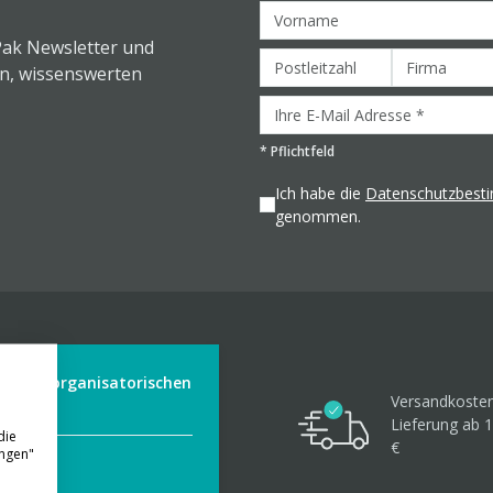
Pak Newsletter und
en, wissenswerten
*
Pflichtfeld
Ich habe die
Datenschutzbes
genommen.
der aus organisatorischen
Versandkosten
Lieferung ab 1
die
€
ungen"