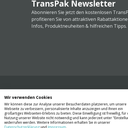
TransPak Newsletter
Abonnieren Sie jetzt den kostenlosen Trans
profitieren Sie von attraktiven Rabattaktion
Infos, Produktneuheiten & hilfreichen Tipps.
Wir verwenden Cookies
Wir liefern Ihnen Ihre Ware. Abholung ist lei
Wir können diese zur Analyse unserer Besucherdaten platzieren, um unsere
Gründen nicht möglich.
Webseite zu verbessern, personalisierte Inhalte anzuzeigen und Ihnen ein
großartiges Webseiten-Erlebnis zu bieten. Diese Einwilligung ist freiwillig, für 
Nutzung unserer Website nicht notwendig und kann jederzeit unter "Einstell
Kontaktieren Sie uns
widerrufen werden. Weitere Informationen erhalten Sie in unserer
Datenschutzerklärung
und
Impressum
.