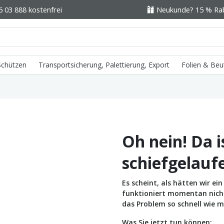
6 03 888 kostenfrei
Neukunde? 15 % Raba
 Schützen
Transportsicherung, Palettierung, Export
Folien & Beu
Oh nein! Da i
schiefgelauf
Es scheint, als hätten wir e
funktioniert momentan nicht 
das Problem so schnell wie m
Was Sie jetzt tun können: