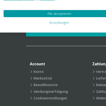
01 23 06 03 888
info@transpak.at
Alle akzeptieren
Verpackungslexikon
Produkt
Einstellungen
FAQ
Account
Zahlun
Konto
Vertr
Merkzettel
Liefe
Bestellhistorie
Rekla
Sendungsverfolgung
Zahlu
Cookieeinstellungen
Wider