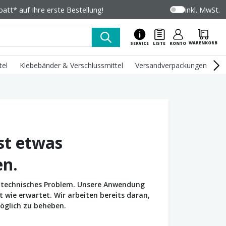
tt* auf Ihre erste Bestellung!
inkl. MwSt.
WARENKORB
SERVICE
LISTE
KONTO
tel
Klebebänder & Verschlussmittel
Versandverpackungen
U
st etwas
en.
in technisches Problem. Unsere Anwendung
wie erwartet. Wir arbeiten bereits daran,
öglich zu beheben.