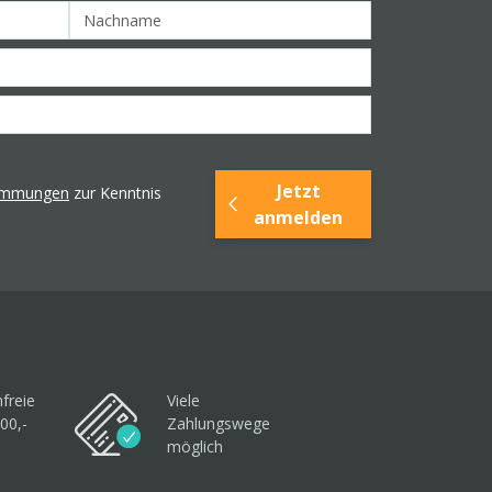
Jetzt
timmungen
zur Kenntnis
anmelden
freie
Viele
00,-
Zahlungswege
möglich