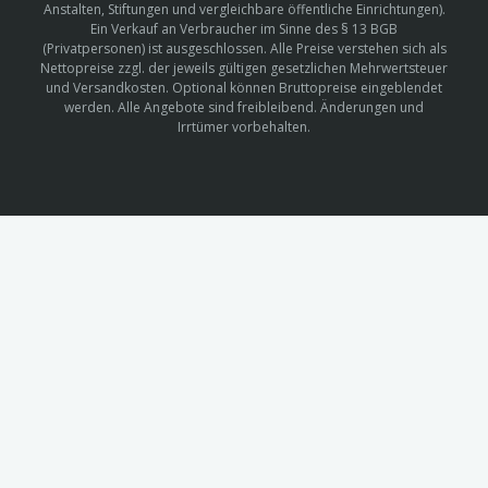
Anstalten, Stiftungen und vergleichbare öffentliche Einrichtungen).
Ein Verkauf an Verbraucher im Sinne des § 13 BGB
(Privatpersonen) ist ausgeschlossen. Alle Preise verstehen sich als
Nettopreise zzgl. der jeweils gültigen gesetzlichen Mehrwertsteuer
und Versandkosten. Optional können Bruttopreise eingeblendet
werden. Alle Angebote sind freibleibend. Änderungen und
Irrtümer vorbehalten.