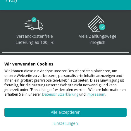
FAQ
Versandkostenfreie
Viele Zahlungswege
Lieferung ab 100,- €
möglich
Wir verwenden Cookies
Wir können diese zur Analyse unserer Besucherdaten platzieren, um
unsere Webseite zu verbessern, personalisierte Inhalte anzuzeigen und
Über 40.000 Artikel
auf
Ihnen ein großartiges Webseiten-Erlebnis zu bieten. Diese Einwilligung ist
freiwillig, für die Nutzung unserer Website nicht notwendig und kann
Lager
jederzeit unter "Einstellungen" widerrufen werden. Weitere Informationen
erhalten Sie in unserer
Datenschutzerklärung
und
Impressum
.
Alle akzeptieren
Account
Konto
Einstellungen
Merkzettel