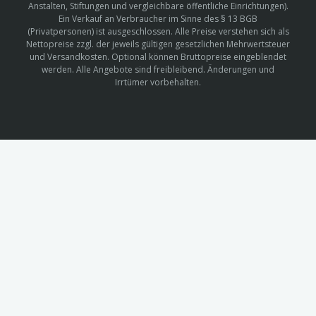
Anstalten, Stiftungen und vergleichbare öffentliche Einrichtungen).
Ein Verkauf an Verbraucher im Sinne des § 13 BGB
(Privatpersonen) ist ausgeschlossen. Alle Preise verstehen sich als
Nettopreise zzgl. der jeweils gültigen gesetzlichen Mehrwertsteuer
und Versandkosten. Optional können Bruttopreise eingeblendet
werden. Alle Angebote sind freibleibend. Änderungen und
Irrtümer vorbehalten.