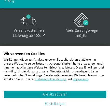
FAQ
Versandkostenfreie
Viele Zahlungswege
Lieferung ab 100,- €
möglich
Wir verwenden Cookies
Wir können diese zur Analyse unserer Besucherdaten platzieren, um
unsere Webseite zu verbessern, personalisierte Inhalte anzuzeigen und
Über 40.000 Artikel
auf
Ihnen ein großartiges Webseiten-Erlebnis zu bieten. Diese Einwilligung ist
freiwillig, für die Nutzung unserer Website nicht notwendig und kann
Lager
jederzeit unter "Einstellungen" widerrufen werden. Weitere Informationen
erhalten Sie in unserer
Datenschutzerklärung
und
Impressum
.
Alle akzeptieren
Account
Konto
Einstellungen
Merkzettel