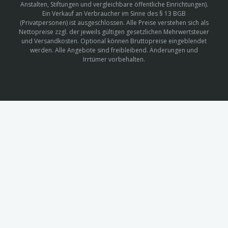
Anstalten, Stiftungen und vergleichbare öffentliche Einrichtungen).
Ein Verkauf an Verbraucher im Sinne des § 13 BGB
(Privatpersonen) ist ausgeschlossen. Alle Preise verstehen sich als
Nettopreise zzgl. der jeweils gültigen gesetzlichen Mehrwertsteuer
und Versandkosten. Optional können Bruttopreise eingeblendet
werden. Alle Angebote sind freibleibend. Änderungen und
Irrtümer vorbehalten.