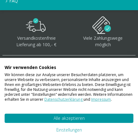
FAQ
Versandkostenfreie
Viele Zahlungswege
Lieferung ab 100,- €
möglich
Wir verwenden Cookies
Wir können diese zur Analyse unserer Besucherdaten platzieren, um
unsere Webseite zu verbessern, personalisierte Inhalte anzuzeigen und
Über 40.000 Artikel
auf
Ihnen ein großartiges Webseiten-Erlebnis zu bieten. Diese Einwilligung ist
freiwillig, für die Nutzung unserer Website nicht notwendig und kann
Lager
jederzeit unter "Einstellungen" widerrufen werden. Weitere Informationen
erhalten Sie in unserer
Datenschutzerklärung
und
Impressum
.
Alle akzeptieren
Account
Konto
Einstellungen
Merkzettel