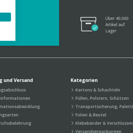
Über 40.000
Artikel
auf
videos
Lager
g und Versand
Kategorien
agsabschluss
Kartons & Schachteln
rinformationen
Füllen, Polstern, Schützen
mationsabwicklung
Transportsicherung, Palett
ngsarten
Folien & Beutel
rufssbelehrung
Klebebänder & Verschlussmi
Versandverpackungen