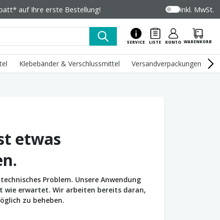
tt* auf Ihre erste Bestellung!
inkl. MwSt.
WARENKORB
SERVICE
LISTE
KONTO
tel
Klebebänder & Verschlussmittel
Versandverpackungen
U
st etwas
en.
in technisches Problem. Unsere Anwendung
wie erwartet. Wir arbeiten bereits daran,
öglich zu beheben.