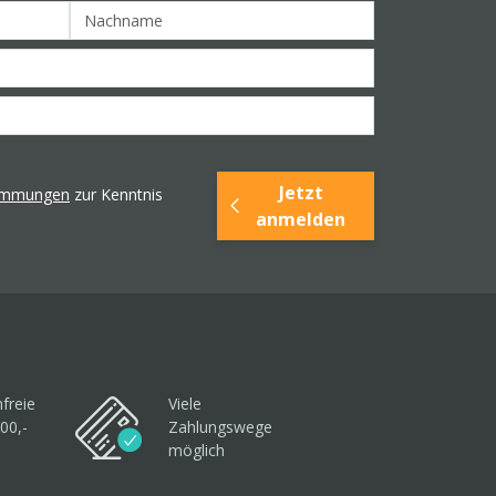
Jetzt
timmungen
zur Kenntnis
anmelden
freie
Viele
00,-
Zahlungswege
möglich