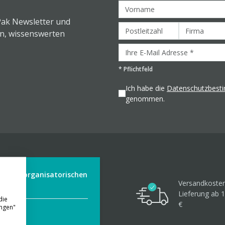
Pak Newsletter und
en, wissenswerten
*
Pflichtfeld
Ich habe die
Datenschutzbes
genommen.
der aus organisatorischen
Versandkosten
Lieferung ab 1
die
€
ungen"