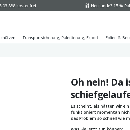
6 03 888 kostenfrei
Neukunde? 15 % Raba
 Schützen
Transportsicherung, Palettierung, Export
Folien & Beu
Oh nein! Da i
schiefgelauf
Es scheint, als hätten wir e
funktioniert momentan nicht 
das Problem so schnell wie m
Was Sie jetzt tun können: