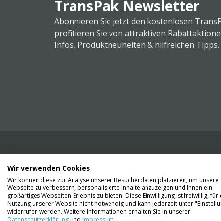
TransPak Newsletter
Abonnieren Sie jetzt den kostenlosen Trans
profitieren Sie von attraktiven Rabattaktion
Infos, Produktneuheiten & hilfreichen Tipps.
Wir verwenden Cookies
Wir liefern Ihnen Ihre Ware. Abholung ist lei
Wir können diese zur Analyse unserer Besucherdaten platzieren, um unsere
Gründen nicht möglich.
Webseite zu verbessern, personalisierte Inhalte anzuzeigen und Ihnen ein
großartiges Webseiten-Erlebnis zu bieten. Diese Einwilligung ist freiwillig, für 
Nutzung unserer Website nicht notwendig und kann jederzeit unter "Einstell
Kontaktieren Sie uns
widerrufen werden. Weitere Informationen erhalten Sie in unserer
Datenschutzerklärung
und
Impressum
.