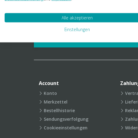
01 23 06 03 888
info@transpak.at
Alle akzeptieren
Verpackungslexikon
Produkt
Einstellungen
FAQ
Account
Zahlun
Konto
Vertr
Merkzettel
Liefe
Bestellhistorie
Rekla
Sendungsverfolgung
Zahlu
Cookieeinstellungen
Wider