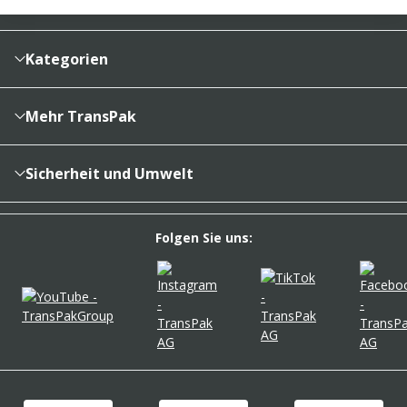
Zahlung und Versand
Bestellhistorie
Vertragsabschluss
Sendungsverfolgung
Lieferinformationen
Kategorien
Cookieeinstellungen
Reklamationsabwicklung
Kartons & Schachteln
Zahlungsarten
Füllen, Polstern, Schützen
Mehr TransPak
Widerrufssbelehrung
Transportsicherung, Palettierung, Export
Über uns
Folien & Beutel
Kontakt
Sicherheit und Umwelt
Klebebänder & Verschlussmittel
Newsletter
REACH-Verordnung
Versandverpackungen
FAQ
umweltfreundlich verpacken
Folgen Sie uns:
Umzugsbedarf
Unsere Umweltsignets
Etiketten & Kennzeichnung
Ausstattung Lager & Büro