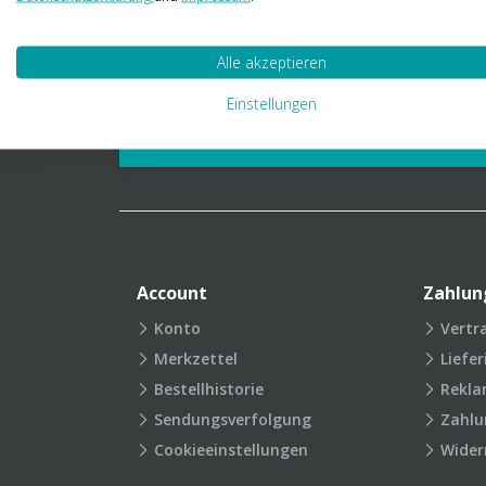
01 23 06 03 888
info@transpak.at
Alle akzeptieren
Verpackungslexikon
Produkt
Einstellungen
FAQ
Account
Zahlun
Konto
Vertr
Merkzettel
Liefe
Bestellhistorie
Rekla
Sendungsverfolgung
Zahlu
Cookieeinstellungen
Wider