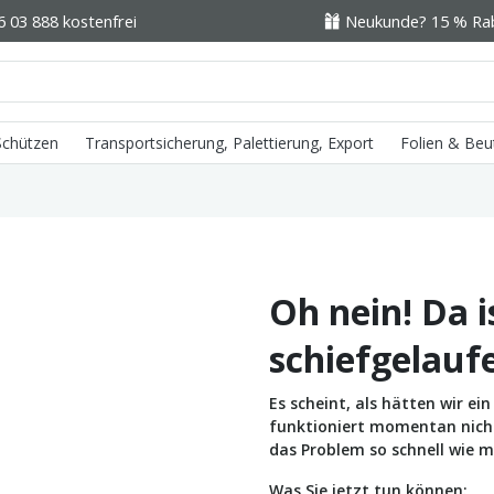
6 03 888 kostenfrei
Neukunde? 15 % Raba
 Schützen
Transportsicherung, Palettierung, Export
Folien & Beu
Oh nein! Da i
schiefgelauf
Es scheint, als hätten wir e
funktioniert momentan nicht 
das Problem so schnell wie m
Was Sie jetzt tun können: