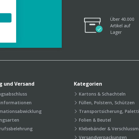
Über 40.000
Artikel
auf
videos
Lager
g und Versand
Kategorien
agsabschluss
Kartons & Schachteln
rinformationen
Füllen, Polstern, Schützen
mationsabwicklung
Transportsicherung, Palett
ngsarten
Folien & Beutel
rufssbelehrung
Klebebänder & Verschlussmi
Versandverpackungen