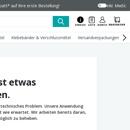
tt* auf Ihre erste Bestellung!
inkl. MwSt.
WARENKORB
SERVICE
LISTE
KONTO
tel
Klebebänder & Verschlussmittel
Versandverpackungen
U
st etwas
en.
in technisches Problem. Unsere Anwendung
wie erwartet. Wir arbeiten bereits daran,
öglich zu beheben.