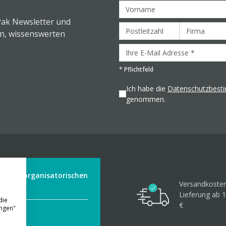
Pak Newsletter und
en, wissenswerten
*
Pflichtfeld
Ich habe die
Datenschutzbes
genommen.
der aus organisatorischen
Versandkosten
Lieferung ab 1
die
€
ungen"