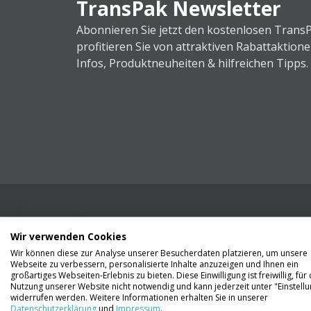
TransPak Newsletter
Abonnieren Sie jetzt den kostenlosen Trans
profitieren Sie von attraktiven Rabattaktion
Infos, Produktneuheiten & hilfreichen Tipps.
Wir verwenden Cookies
Wir liefern Ihnen Ihre Ware. Abholung ist lei
Wir können diese zur Analyse unserer Besucherdaten platzieren, um unsere
Gründen nicht möglich.
Webseite zu verbessern, personalisierte Inhalte anzuzeigen und Ihnen ein
großartiges Webseiten-Erlebnis zu bieten. Diese Einwilligung ist freiwillig, für 
Nutzung unserer Website nicht notwendig und kann jederzeit unter "Einstell
Kontaktieren Sie uns
widerrufen werden. Weitere Informationen erhalten Sie in unserer
Datenschutzerklärung
und
Impressum
.