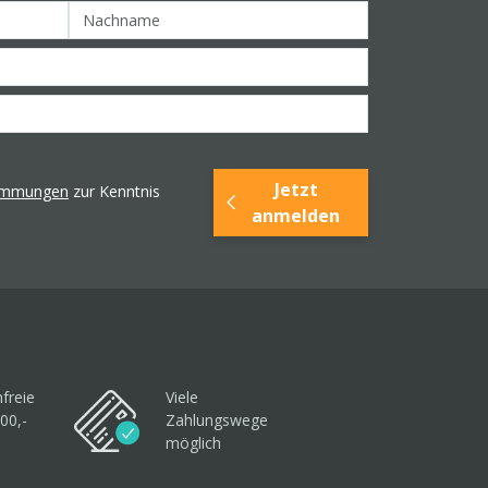
Jetzt
timmungen
zur Kenntnis
anmelden
freie
Viele
00,-
Zahlungswege
möglich