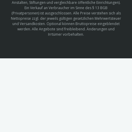
Anstalten, Stiftungen und vergleichbare öffentliche Einrichtungen).
Ein Verkauf an Verbraucher im Sinne des § 13 BGB
(Privatpersonen) ist ausgeschlossen. Alle Preise verstehen sich als
Nettopreise zzgl. der jeweils gültigen gesetzlichen Mehrwertsteuer
und Versandkosten. Optional können Bruttopreise eingeblendet
werden. Alle Angebote sind freibleibend. Änderungen und
Irrtümer vorbehalten.