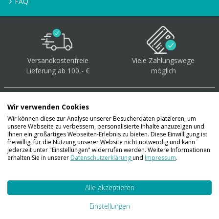
FAQ
Versandkostenfreie
Viele Zahlungswege
Lieferung ab 100,- €
möglich
Wir verwenden Cookies
Wir können diese zur Analyse unserer Besucherdaten platzieren, um
unsere Webseite zu verbessern, personalisierte Inhalte anzuzeigen und
Über 40.000 Artikel
auf
Ihnen ein großartiges Webseiten-Erlebnis zu bieten. Diese Einwilligung ist
freiwillig, für die Nutzung unserer Website nicht notwendig und kann
Lager
jederzeit unter "Einstellungen" widerrufen werden. Weitere Informationen
erhalten Sie in unserer
Datenschutzerklärung
und
Impressum
.
Alle akzeptieren
Account
Konto
Einstellungen
Merkzettel