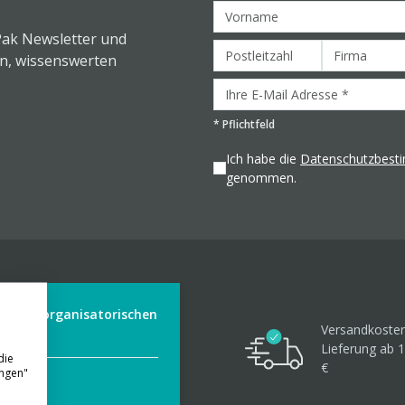
Pak Newsletter und
en, wissenswerten
*
Pflichtfeld
Ich habe die
Datenschutzbes
genommen.
der aus organisatorischen
Versandkosten
Lieferung ab 1
die
€
ungen"