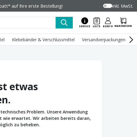
tt* auf Ihre erste Bestellung!
inkl. MwSt.
WARENKORB
SERVICE
LISTE
KONTO
tel
Klebebänder & Verschlussmittel
Versandverpackungen
U
st etwas
en.
in technisches Problem. Unsere Anwendung
wie erwartet. Wir arbeiten bereits daran,
öglich zu beheben.