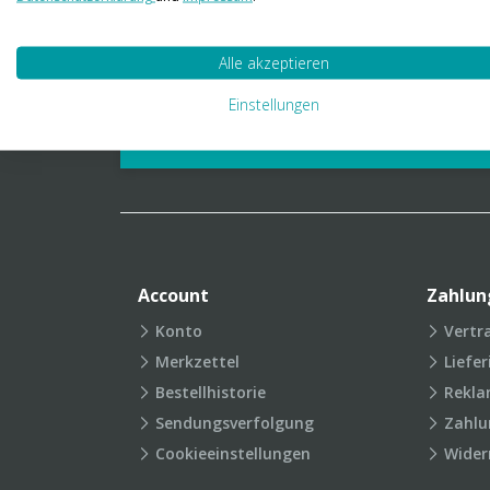
01 23 06 03 888
info@transpak.at
Alle akzeptieren
Verpackungslexikon
Produkt
Einstellungen
FAQ
Account
Zahlun
Konto
Vertr
Merkzettel
Liefe
Bestellhistorie
Rekla
Sendungsverfolgung
Zahlu
Cookieeinstellungen
Wider