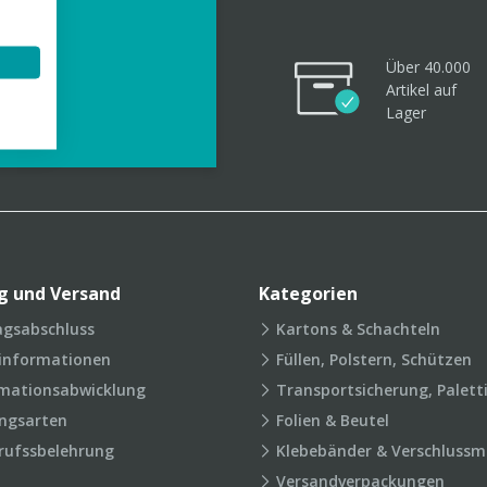
Über 40.000
Artikel
auf
videos
Lager
g und Versand
Kategorien
agsabschluss
Kartons & Schachteln
rinformationen
Füllen, Polstern, Schützen
mationsabwicklung
Transportsicherung, Palett
ngsarten
Folien & Beutel
rufssbelehrung
Klebebänder & Verschlussmi
Versandverpackungen