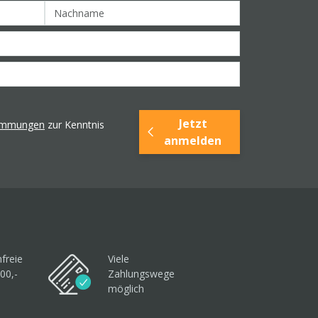
Jetzt
timmungen
zur Kenntnis
anmelden
freie
Viele
00,-
Zahlungswege
möglich