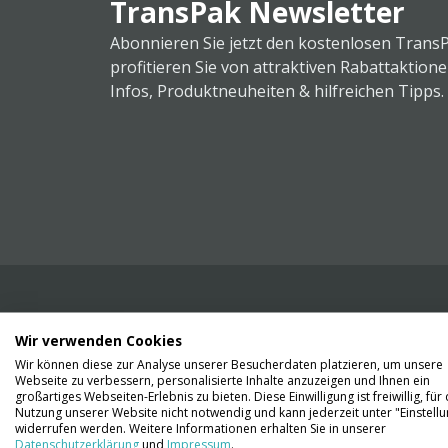
TransPak Newsletter
Abonnieren Sie jetzt den kostenlosen Trans
profitieren Sie von attraktiven Rabattaktion
Infos, Produktneuheiten & hilfreichen Tipps.
Wir verwenden Cookies
Wir liefern Ihnen Ihre Ware. Abholung ist lei
Wir können diese zur Analyse unserer Besucherdaten platzieren, um unsere
Gründen nicht möglich.
Webseite zu verbessern, personalisierte Inhalte anzuzeigen und Ihnen ein
großartiges Webseiten-Erlebnis zu bieten. Diese Einwilligung ist freiwillig, für 
Nutzung unserer Website nicht notwendig und kann jederzeit unter "Einstell
Kontaktieren Sie uns
widerrufen werden. Weitere Informationen erhalten Sie in unserer
Datenschutzerklärung
und
Impressum
.