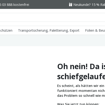
6 03 888 kostenfrei
Neukunde? 15 % Raba
 Schützen
Transportsicherung, Palettierung, Export
Folien & Beu
Oh nein! Da i
schiefgelauf
Es scheint, als hätten wir e
funktioniert momentan nicht 
das Problem so schnell wie m
Was Sie jetzt tun können: