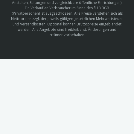
Anstalten, Stiftungen und vergleichbare öffentliche Einrichtungen).
Ein Verkauf an Verbraucher im Sinne des § 13 BGB
(Privatpersonen) ist ausgeschlossen. Alle Preise verstehen sich als
Nettopreise zzgl. der jeweils gültigen gesetzlichen Mehrwertsteuer
und Versandkosten. Optional können Bruttopreise eingeblendet
werden. Alle Angebote sind freibleibend. Änderungen und
Irrtümer vorbehalten.