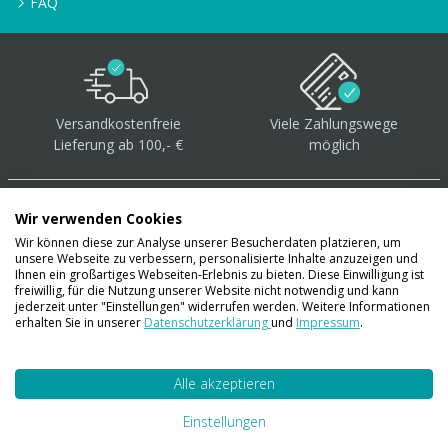
FAQ
Versandkostenfreie
Viele Zahlungswege
Lieferung ab 100,- €
möglich
Wir verwenden Cookies
Wir können diese zur Analyse unserer Besucherdaten platzieren, um
unsere Webseite zu verbessern, personalisierte Inhalte anzuzeigen und
Über 40.000 Artikel
auf
Ihnen ein großartiges Webseiten-Erlebnis zu bieten. Diese Einwilligung ist
freiwillig, für die Nutzung unserer Website nicht notwendig und kann
Lager
jederzeit unter "Einstellungen" widerrufen werden. Weitere Informationen
erhalten Sie in unserer
Datenschutzerklärung
und
Impressum
.
Alle akzeptieren
Account
Konto
Einstellungen
Merkzettel