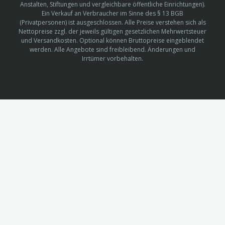
Anstalten, Stiftungen und vergleichbare öffentliche Einrichtungen).
Ein Verkauf an Verbraucher im Sinne des § 13 BGB
(Privatpersonen) ist ausgeschlossen. Alle Preise verstehen sich als
Nettopreise zzgl. der jeweils gültigen gesetzlichen Mehrwertsteuer
und Versandkosten. Optional können Bruttopreise eingeblendet
werden. Alle Angebote sind freibleibend. Änderungen und
Irrtümer vorbehalten.