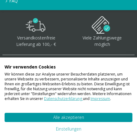
FAQ
Versandkostenfreie
Viele Zahlungswege
Lieferung ab 100,- €
möglich
Wir verwenden Cookies
Wir können diese zur Analyse unserer Besucherdaten platzieren, um
unsere Webseite zu verbessern, personalisierte Inhalte anzuzeigen und
Über 40.000 Artikel
auf
Ihnen ein großartiges Webseiten-Erlebnis zu bieten. Diese Einwilligung ist
freiwillig, für die Nutzung unserer Website nicht notwendig und kann
Lager
jederzeit unter "Einstellungen" widerrufen werden. Weitere Informationen
erhalten Sie in unserer
Datenschutzerklärung
und
Impressum
.
Alle akzeptieren
Account
Konto
Einstellungen
Merkzettel