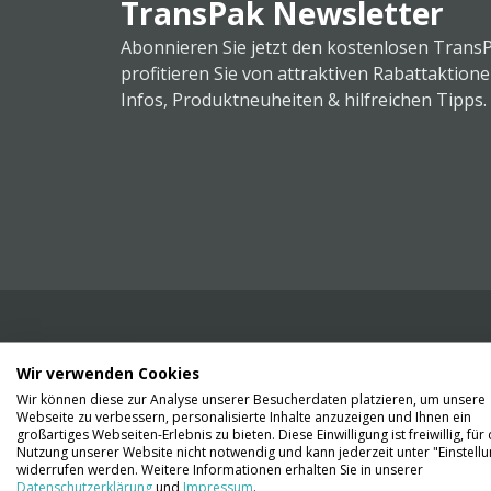
TransPak Newsletter
Abonnieren Sie jetzt den kostenlosen Trans
profitieren Sie von attraktiven Rabattaktion
Infos, Produktneuheiten & hilfreichen Tipps.
Wir verwenden Cookies
Wir liefern Ihnen Ihre Ware. Abholung ist lei
Wir können diese zur Analyse unserer Besucherdaten platzieren, um unsere
Gründen nicht möglich.
Webseite zu verbessern, personalisierte Inhalte anzuzeigen und Ihnen ein
großartiges Webseiten-Erlebnis zu bieten. Diese Einwilligung ist freiwillig, für 
Nutzung unserer Website nicht notwendig und kann jederzeit unter "Einstell
Kontaktieren Sie uns
widerrufen werden. Weitere Informationen erhalten Sie in unserer
Datenschutzerklärung
und
Impressum
.