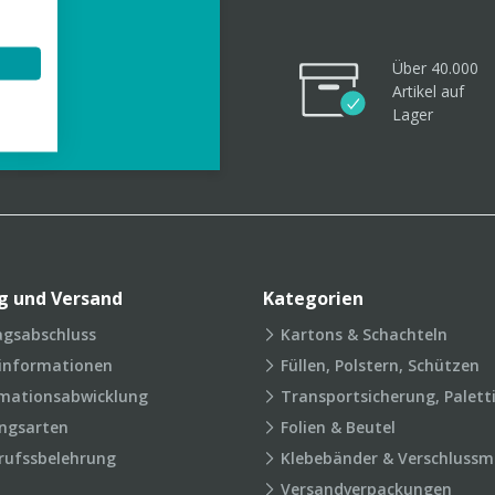
Über 40.000
Artikel
auf
videos
Lager
g und Versand
Kategorien
agsabschluss
Kartons & Schachteln
rinformationen
Füllen, Polstern, Schützen
mationsabwicklung
Transportsicherung, Palett
ngsarten
Folien & Beutel
rufssbelehrung
Klebebänder & Verschlussmi
Versandverpackungen