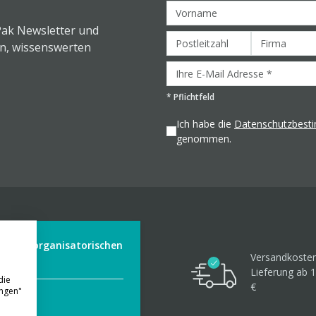
Pak Newsletter und
en, wissenswerten
*
Pflichtfeld
Ich habe die
Datenschutzbes
genommen.
der aus organisatorischen
Versandkosten
Lieferung ab 1
die
€
ungen"