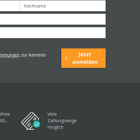
Jetzt
timmungen
zur Kenntnis
anmelden
freie
Viele
00,-
Zahlungswege
möglich