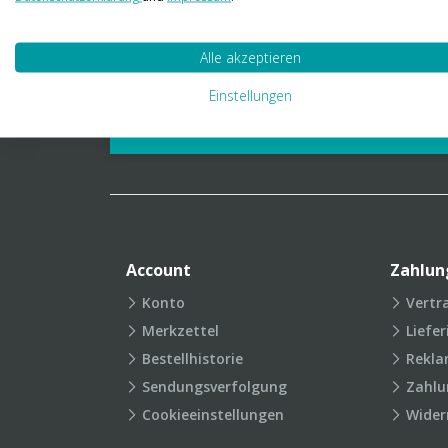
01 23 06 03 888
info@transpak.at
Alle akzeptieren
Verpackungslexikon
Produkt
Einstellungen
FAQ
Account
Zahlun
Konto
Vertr
Merkzettel
Liefe
Bestellhistorie
Rekla
Sendungsverfolgung
Zahlu
Cookieeinstellungen
Wider