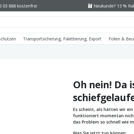
6 03 888 kostenfrei
Neukunde? 15 % Raba
 Schützen
Transportsicherung, Palettierung, Export
Folien & Beu
Oh nein! Da i
schiefgelauf
Es scheint, als hätten wir e
funktioniert momentan nicht 
das Problem so schnell wie m
Was Sie jetzt tun können: