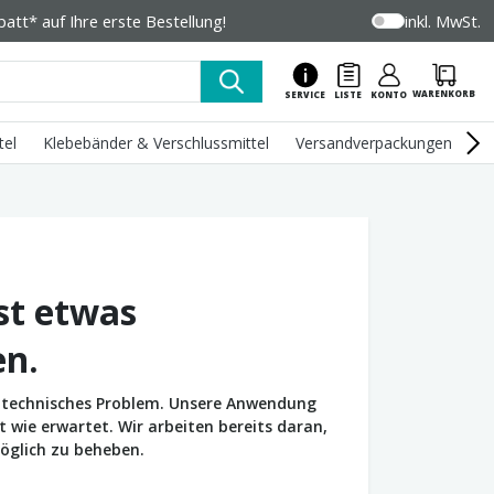
tt* auf Ihre erste Bestellung!
inkl. MwSt.
WARENKORB
SERVICE
LISTE
KONTO
tel
Klebebänder & Verschlussmittel
Versandverpackungen
U
st etwas
en.
in technisches Problem. Unsere Anwendung
wie erwartet. Wir arbeiten bereits daran,
öglich zu beheben.