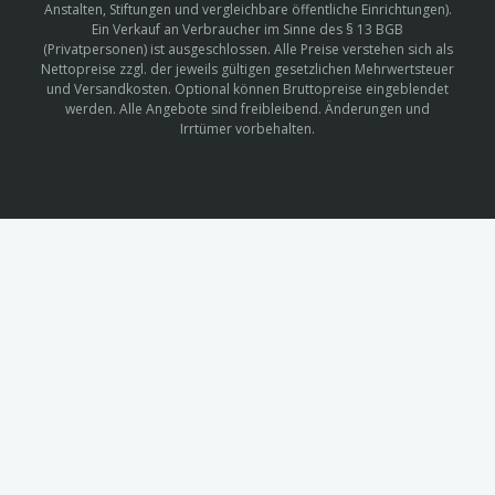
Anstalten, Stiftungen und vergleichbare öffentliche Einrichtungen).
Ein Verkauf an Verbraucher im Sinne des § 13 BGB
(Privatpersonen) ist ausgeschlossen. Alle Preise verstehen sich als
Nettopreise zzgl. der jeweils gültigen gesetzlichen Mehrwertsteuer
und Versandkosten. Optional können Bruttopreise eingeblendet
werden. Alle Angebote sind freibleibend. Änderungen und
Irrtümer vorbehalten.