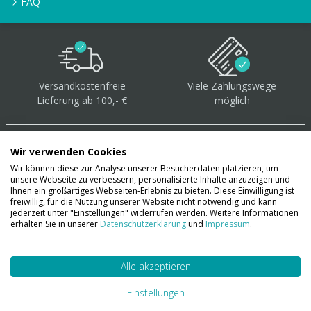
FAQ
Versandkostenfreie
Viele Zahlungswege
Lieferung ab 100,- €
möglich
Wir verwenden Cookies
Wir können diese zur Analyse unserer Besucherdaten platzieren, um
unsere Webseite zu verbessern, personalisierte Inhalte anzuzeigen und
Über 40.000 Artikel
auf
Ihnen ein großartiges Webseiten-Erlebnis zu bieten. Diese Einwilligung ist
freiwillig, für die Nutzung unserer Website nicht notwendig und kann
Lager
jederzeit unter "Einstellungen" widerrufen werden. Weitere Informationen
erhalten Sie in unserer
Datenschutzerklärung
und
Impressum
.
Alle akzeptieren
Account
Konto
Einstellungen
Merkzettel