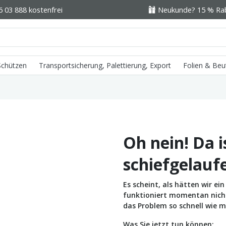
6 03 888 kostenfrei
Neukunde? 15 % Raba
 Schützen
Transportsicherung, Palettierung, Export
Folien & Beu
Oh nein! Da i
schiefgelauf
Es scheint, als hätten wir e
funktioniert momentan nicht 
das Problem so schnell wie m
Was Sie jetzt tun können: