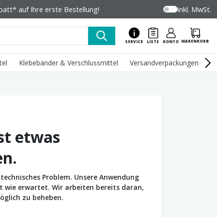
tt* auf Ihre erste Bestellung!
inkl. MwSt.
WARENKORB
SERVICE
LISTE
KONTO
tel
Klebebänder & Verschlussmittel
Versandverpackungen
U
st etwas
en.
in technisches Problem. Unsere Anwendung
wie erwartet. Wir arbeiten bereits daran,
öglich zu beheben.