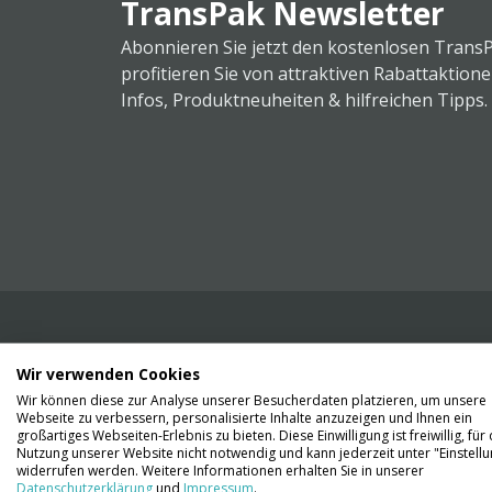
TransPak Newsletter
Abonnieren Sie jetzt den kostenlosen Trans
profitieren Sie von attraktiven Rabattaktion
Infos, Produktneuheiten & hilfreichen Tipps.
Wir verwenden Cookies
Wir liefern Ihnen Ihre Ware. Abholung ist lei
Wir können diese zur Analyse unserer Besucherdaten platzieren, um unsere
Gründen nicht möglich.
Webseite zu verbessern, personalisierte Inhalte anzuzeigen und Ihnen ein
großartiges Webseiten-Erlebnis zu bieten. Diese Einwilligung ist freiwillig, für 
Nutzung unserer Website nicht notwendig und kann jederzeit unter "Einstell
Kontaktieren Sie uns
widerrufen werden. Weitere Informationen erhalten Sie in unserer
Datenschutzerklärung
und
Impressum
.