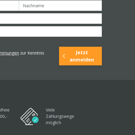
Jetzt
timmungen
zur Kenntnis
anmelden
freie
Viele
00,-
Zahlungswege
möglich