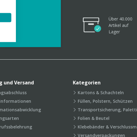
Über 40.000
Artikel
auf
videos
Lager
g und Versand
Kategorien
agsabschluss
Kartons & Schachteln
rinformationen
Füllen, Polstern, Schützen
mationsabwicklung
Transportsicherung, Palett
ngsarten
Folien & Beutel
rufssbelehrung
Klebebänder & Verschlussmi
Versandverpackungen