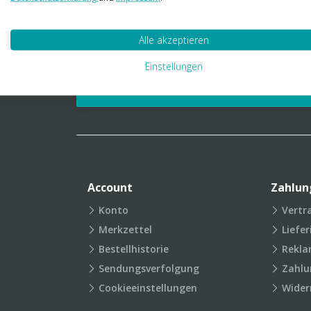
01 23 06 03 888
info@transpak.at
Alle akzeptieren
Verpackungslexikon
Produkt
Einstellungen
FAQ
Account
Zahlun
Konto
Vertr
Merkzettel
Liefe
Bestellhistorie
Rekla
Sendungsverfolgung
Zahlu
Cookieeinstellungen
Wider