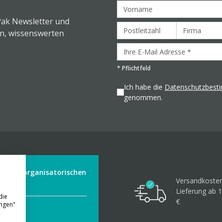
Pak Newsletter und
en, wissenswerten
*
Pflichtfeld
Ich habe die
Datenschutzbes
genommen.
der aus organisatorischen
Versandkosten
Lieferung ab 1
die
€
ungen"