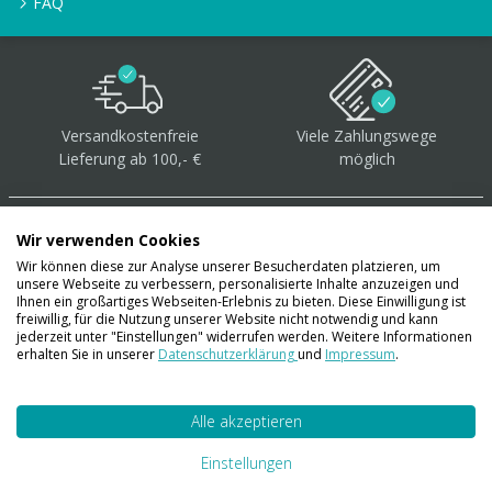
FAQ
Versandkostenfreie
Viele Zahlungswege
Lieferung ab 100,- €
möglich
Wir verwenden Cookies
Wir können diese zur Analyse unserer Besucherdaten platzieren, um
unsere Webseite zu verbessern, personalisierte Inhalte anzuzeigen und
Über 40.000 Artikel
auf
Ihnen ein großartiges Webseiten-Erlebnis zu bieten. Diese Einwilligung ist
freiwillig, für die Nutzung unserer Website nicht notwendig und kann
Lager
jederzeit unter "Einstellungen" widerrufen werden. Weitere Informationen
erhalten Sie in unserer
Datenschutzerklärung
und
Impressum
.
Alle akzeptieren
Account
Konto
Einstellungen
Merkzettel