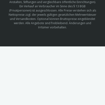
Anstalten, Stiftungen und vergleichbare öffentliche Einrichtungen).
Ein Verkauf an Verbraucher im Sinne des § 13 BGB
(Privatpersonen) ist ausgeschlossen. Alle Preise verstehen sich als
Nettopreise zzgl. der jeweils gültigen gesetzlichen Mehrwertsteuer
und Versandkosten. Optional können Bruttopreise eingeblendet
werden. Alle Angebote sind freibleibend. Änderungen und
Irrtümer vorbehalten.