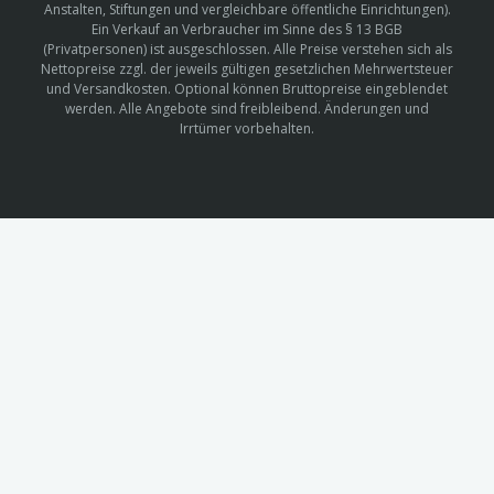
Anstalten, Stiftungen und vergleichbare öffentliche Einrichtungen).
Ein Verkauf an Verbraucher im Sinne des § 13 BGB
(Privatpersonen) ist ausgeschlossen. Alle Preise verstehen sich als
Nettopreise zzgl. der jeweils gültigen gesetzlichen Mehrwertsteuer
und Versandkosten. Optional können Bruttopreise eingeblendet
werden. Alle Angebote sind freibleibend. Änderungen und
Irrtümer vorbehalten.