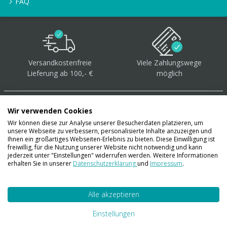
FAQ
Versandkostenfreie
Viele Zahlungswege
Lieferung ab 100,- €
möglich
Wir verwenden Cookies
Wir können diese zur Analyse unserer Besucherdaten platzieren, um
unsere Webseite zu verbessern, personalisierte Inhalte anzuzeigen und
Über 40.000 Artikel
auf
Ihnen ein großartiges Webseiten-Erlebnis zu bieten. Diese Einwilligung ist
freiwillig, für die Nutzung unserer Website nicht notwendig und kann
Lager
jederzeit unter "Einstellungen" widerrufen werden. Weitere Informationen
erhalten Sie in unserer
Datenschutzerklärung
und
Impressum
.
Alle akzeptieren
Account
Konto
Einstellungen
Merkzettel